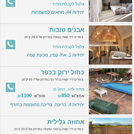
צלצל לקבלת מחיר
יחידות 44, מתאים למשפחות
אבנים טובות
צימרים ליד קשת (בצפת במרחק של 29.3 ק"מ)
צלצל לקבלת מחיר
יחידות 1, אח/ קמין, מכונת קפה
כחול ירוק בכפר
צימרים ליד קשת (בחד נס במרחק של 16.7 ק"מ)
מחיר לזוג, החל מ:
1100
850
אמצ"ש:
₪
סופ"ש:
₪
יחידות 4, בריכה, בריכה מחוממת בחורף
אחוזה גלילית
צימרים ליד קשת (ביסוד המעלה במרחק של 20.9 ק"מ)