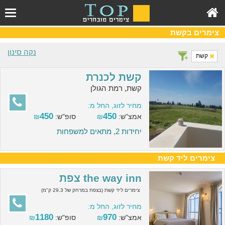
צימרים בקשת
נקה סינון
קשת
קשת לכנרת
קשת, רמת הגולן
מחיר לזוג, החל מ:
450
450
אמצ"ש:
₪
סופ"ש:
₪
יחידות 2, מתאים למשפחות
צימרים ליד קשת
the way inn צפת
צימרים ליד קשת (בצפת במרחק של 29.3 ק"מ)
מחיר לזוג, החל מ:
1180
970
אמצ"ש:
₪
סופ"ש:
₪