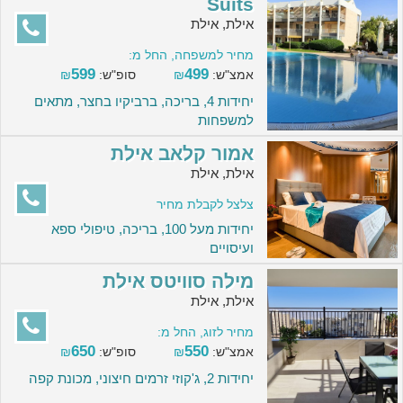
Suits
אילת, אילת
מחיר למשפחה, החל מ:
599
499
אמצ"ש:
₪
סופ"ש:
₪
יחידות 4, בריכה, ברביקיו בחצר, מתאים
למשפחות
אמור קלאב אילת
אילת, אילת
צלצל לקבלת מחיר
יחידות מעל 100, בריכה, טיפולי ספא
ועיסויים
מילה סוויטס אילת
אילת, אילת
מחיר לזוג, החל מ:
650
550
אמצ"ש:
₪
סופ"ש:
₪
יחידות 2, ג'קוזי זרמים חיצוני, מכונת קפה