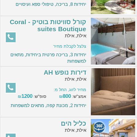
יחידות 8, בריכה, טיפולי ספא ועיסויים
קורל סוויטות בוטיק - Coral
suites Boutique
אילת, אילת
צלצל לקבלת מחיר
יחידות 3, בריכה פרטית ביחידות, מתאים
למשפחות
דירות נופש AH
אילת, אילת
מחיר לזוג, החל מ:
1200
800
אמצ"ש:
₪
סופ"ש:
₪
יחידות 2, מכונת קפה, מתאים למשפחות
כליל הים
אילת, אילת