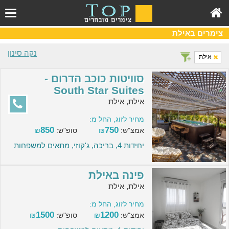
צימרים באילת
נקה סינון
אילת
סוויטות כוכב הדרום -
South Star Suites
אילת, אילת
מחיר לזוג, החל מ:
850
750
אמצ"ש:
₪
סופ"ש:
₪
יחידות 4, בריכה, ג'קוזי, מתאים למשפחות
פינה באילת
אילת, אילת
מחיר לזוג, החל מ:
1500
1200
אמצ"ש:
₪
סופ"ש:
₪