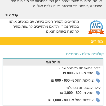
לאוהל, נמצאות פינות ישיבה בהן ניתן להתרווח אל מול חוף הים
הפרטי ונוף פסטורלי שנראה כאילו נלקח מגלויה.
מה כלול
קרא עוד...
מתחייבים למחיר הטוב ביותר. אם מצאתם אותנו
מסעדה איכותית מול מפרץ אילת
במחיר נמוך יותר אנו מתחייבים להשוות מחיר
במתחם בר- מסעדה המשקיף אל הנוף הקסום של המפרץ ובו
להזמנה באותם תנאים
מוגשת ארוחת הבוקר העשירה הכלולה באירוח. תוכלו ליהנות
מתפריט מגוון של אוכל ואלכוהול בתשלום נוסף.
מחירים
נחמד לדעת
קולוניה אילת - מחירים
אורחי קולוניה נהנים מהנחה במועדון הצלילה הייחודי שנמצא
בקרבת המתחם ומציע פעילויות ימיות וקורסי צלילה ברמות שונות.
אוהל זוגי
ישנן הסעות לאתרי הצלילה וציוד ברמה גבוהה.
לילה
למשפחה
באמצע שבוע
החל מ-
600 - 800 ₪
2 לילות החל מ-
600 - 800 ₪
לילה
למשפחה
בסופ”ש
החל מ-
800 - 1,000 ₪
2 לילות החל מ-
800 - 1,000 ₪