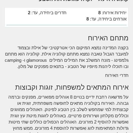
יחידות אירוח:
8
חדרים ביחידה, עד:
2
אורחים ביחידה, עד:
8
מתחם האירוח
בקצה המדינה נמצא המיקום הכי אטרקטיבי של אילת ובצמוד
למעבר הגבול טאבה נמצא מתחם קולוניה אילת. קולוניה הוא מתחם
גלמפינג - מונח המשלב את המילים המילים glamorous ו- camping
ובו תוכלו ליהנות מיופיו של הטבע - בתנאים מפנקים של מלון.
חדרי האירוח
אירוח המתאים למשפחות, זוגות וקבוצות
על מדשאה רחבת ידיים בנויים 8 אוהלים מפוארים, מפנקים וברמה
גבוהה. האירוח בקולוניה מתאים לחופשה משפחתית, זוגית או
קבוצתית למי שמחפש לשלב בין הטבע לפינוק. האוהלים ממוזגים
וכוללים מקלחון ושירותים פרטיים. באוהלים לזוגות מיטת עץ זוגית
ואפשרות להוסיף 2 מזרונים. האוהלים הכפולים כוללים שתי מיטות
גדולות המתאימות לזוג ואפשרות להוספת 4 מזרונים. ממש מחוץ