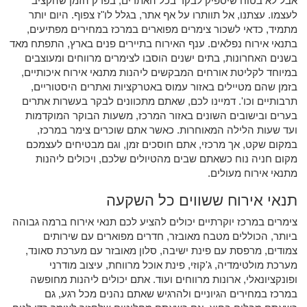
אבל לא בטוח שיספיק לבקר בכל האתרים, בפרק הזמן שהקציב
לעצמו. עצתנו, אל תוותרו על אף אתר, בגלל לו"ז צפוף. היום יותר
מתמיד, כדאי לשכור צימרים מפוארים במרכז במחירים מפתיעים,
בתנאי אירוח נפלאים. ענף האירוח בתיירים פנים בארץ, התפתח מאד
בשנים האחרונות, בתים ישנים הוסבו לצימרים מרווחים ומעוצבים
במיוחד לקליטת אורחים המבקשים ליהנות מתנאי אירוח איכותיים,
בזמן שהם מטיילים באזור עמוס באטרקציות ואתרים היסטוריים,
תרבותיים וכו'. דמיינו לכם, שאתם מתכוונים לבקר בעשרות אתרים
בערים ובישובים השונים באזור המרכז, משעות הבוקר המוקדמות
ועד שעות הלילה המאוחרות. כאשר אתם שוכרים צימר במרכז,
במקום שקט, אך מרכזי, אתם חוסכים זמן, וגם מבטיחים לעצמכם
מקום חניה נוח כשאתם שבים מהטיולים שלכם, ויכולים ליהנות
מתנאי אירוח מעולים.
תנאי אירוח ששווים כל השקעה
צימרים במרכז יוקרתיים יכולים להציע לכם תנאי אירוח ברמה גבוהה
ביותר, הכוללים מטבח מאובזר, חדרים מפוארים עם שירותים
צמודים, מרפסת עם פינת ישיבה, סלון מאובזר עם מערכת סאונד,
מערכת מולטימדיה, ג'קוזי, פינת אוכל מרווחת, עיצוב מודרני
ופונקציונאלי, ארונות מרווחים ועוד. אתם יכולים ליהנות מחופשה
במרכז במחירים הגיוניים ולהרגיש שאתם נהנים מכל רגע, גם