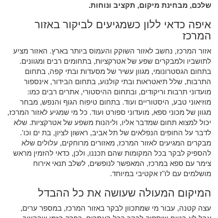
שלכם, מבחינת מיקום, תקציב ונוחות.
איפה כדאי ללון כשמגיעים לביקור באזור
המרכז
אזור המרכז, נחשב לאזור השוקק והעמוס ביותר בארץ. האזור מציע
לתושביו ולמבקרים שפע של אטרקציות, בתחומים רבים ומגוונים.
בתחום הגסטרונומי, מגוון עשיר של מסעדות ובתי קפה, בתחום
התרבות, שלל תיאטראות ובתי קולנוע, בתחום הבידור, אינספור
מועדוני תרבות וריקודים, ובתחום ההיסטורי, אתרים רבים כמו:
מוזיאוני טבע, היסטוריים ועוד. בתחום טיפוח הגוף והנפש, מבחר
מגוון של מכוני ספא, מועדוני ספורט ועוד. כל מי שמגיע לאזור המרכז,
יכול למצוא תחום שמדבר אליו, וליהנות משפע של אטרקציות. שלא
לדבר על החופים הנפלאים של תל אביב, ראשון לציון, בת ים וכו'.
מבקרים המגיעים לאזור המרכז, מאזורים מרוחקים, עלולים שלא
להספיק לבקר בכל המקומות שהם תכננו, ולכן, כדאי להזמין מראש
צימר עם ספא במרכז, המאפשר לנופשים, לשלב תנאי אירוח
מושלמים עם לו"ז אקטיבי במיוחד.
המיקום המעולה שעושה את כל ההבדל
עצה קטנה, עבור מי שמתכוון לבקר באזור המרכז, במספר ערים,