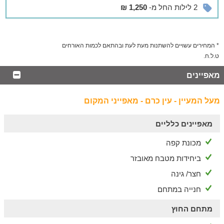
בסביבה
2 לילות החל מ-
1,250 ₪
הסטוריה בעין כרם ואטרקציות בירושלים
בעין כרם תוכלו לשוטט בין סמטאות האבן המרהיבות, לבקר במעיין
* המחירים עשויים להשתנות מעת לעת ובהתאם לכמות האורחים
מרים, כנסיית הביקור, לצאת לטיולים מודרכים ולאכול באחת
ט.ל.ח.
מהמסעדות המצוינות.
בירושלים תיהנו משפע אטרקציות ומקומות בילוי - שווקים תוססים,
מאפיינים
מוזיאונים וגלריות, העיר העתיקה, אירועי תרבות, בתי קפה, מסעדות
שף ופאבים.
מעל המעיין - עין כרם - מאפייני המקום
מאפיינים כלליים
מכונת קפה
ביחידות מטבח מאובזר
חצר/ גינה
חנייה במתחם
מתחם החוץ