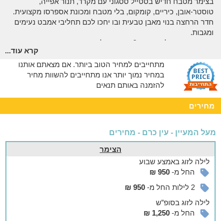
בצימר מטבח חדיש בסטייל ססגוני עם מקרר, תנור אפייה,
טוסטר-אובן, כיריים, קומקום, בלי מטבח ומכונת אספרסו מקצועית.
חדר הרחצה בנוי מאבן טבעית ובו יחכו לכם תחליבי אמבט נעימים
ומגבות.
מה עוד מחכה לכם בצמר? פינת אוכל משפחתית, מיטה זוגית רחבה
קרא עוד...
עם מצעים מלטפים, פינת ישיבה, מסך
lcd
בכבלים, הסקה
תת-רצפתית ויציאה לטרסה פרטית הצופה לנוף.
מתחייבים למחיר הטוב ביותר. אם מצאתם אותנו
במחיר נמוך יותר אנו מתחייבים להשוות מחיר
אצלנו בחצר
להזמנה באותם תנאים
פינת ישיבה, נוף ממכר ואווירה קסומה -
מחירים
השילוב המושלם
מחוץ לצימר מחכה לכם חצר מטופחת ויפה, עם צמחייה עשירה מכל
מעל המעיין - עין כרם - מחירים
עבר ונוף עוצר נשימה הנשקף מכל פינה.
בפינת הישיבה בחצר תוכלו להתחיל את היום עם קפה מצוין או
הצימר
פשוט לבלות זמן איכות עם בן/בת הזוג באווירה פסטורלית.
לילה
לזוג
באמצע שבוע
החל מ-
950 ₪
אפשר להזמין
2 לילות החל מ-
950 ₪
אם תרצו לשדרג ולהעשיר את החופשה, תוכלו להזמין עיסויים
מרגיעים, הנעשים על ידי צוות מקצועי ומנוסה - היישר לצימר בשעה
לילה
לזוג
בסופ”ש
שנוחה לכם. חוויה נהדרת של שחרור לחצים והפגת מתחים.
החל מ-
1,250 ₪