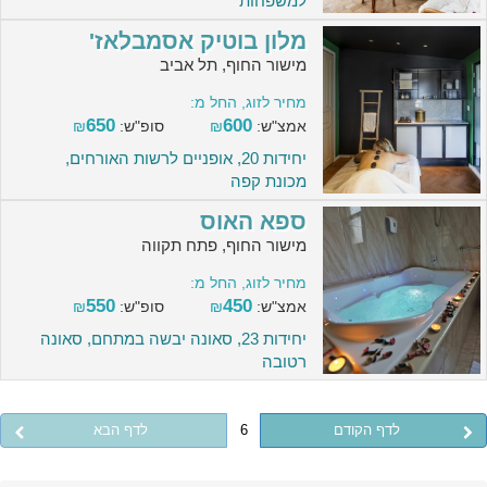
למשפחות
מלון בוטיק אסמבלאז'
מישור החוף, תל אביב
מחיר לזוג, החל מ:
650
600
אמצ"ש:
₪
סופ"ש:
₪
יחידות 20, אופניים לרשות האורחים,
מכונת קפה
ספא האוס
מישור החוף, פתח תקווה
מחיר לזוג, החל מ:
550
450
אמצ"ש:
₪
סופ"ש:
₪
יחידות 23, סאונה יבשה במתחם, סאונה
רטובה
לדף הקודם
6
לדף הבא