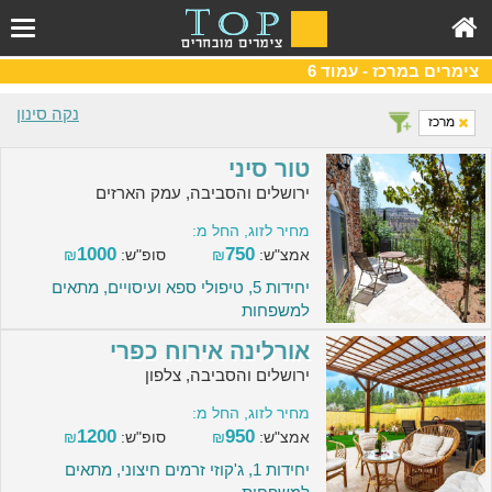
צימרים במרכז - עמוד 6
נקה סינון
מרכז
טור סיני
ירושלים והסביבה, עמק הארזים
מחיר לזוג, החל מ:
1000
750
אמצ"ש:
₪
סופ"ש:
₪
יחידות 5, טיפולי ספא ועיסויים, מתאים
למשפחות
אורלינה אירוח כפרי
ירושלים והסביבה, צלפון
מחיר לזוג, החל מ:
1200
950
אמצ"ש:
₪
סופ"ש:
₪
יחידות 1, ג'קוזי זרמים חיצוני, מתאים