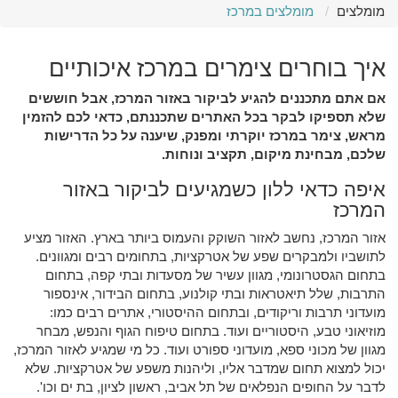
מומלצים
מומלצים במרכז
איך בוחרים צימרים במרכז איכותיים
אם אתם מתכננים להגיע לביקור באזור המרכז, אבל חוששים
שלא תספיקו לבקר בכל האתרים שתכננתם, כדאי לכם להזמין
מראש, צימר במרכז יוקרתי ומפנק, שיענה על כל הדרישות
שלכם, מבחינת מיקום, תקציב ונוחות.
איפה כדאי ללון כשמגיעים לביקור באזור
המרכז
אזור המרכז, נחשב לאזור השוקק והעמוס ביותר בארץ. האזור מציע
לתושביו ולמבקרים שפע של אטרקציות, בתחומים רבים ומגוונים.
בתחום הגסטרונומי, מגוון עשיר של מסעדות ובתי קפה, בתחום
התרבות, שלל תיאטראות ובתי קולנוע, בתחום הבידור, אינספור
מועדוני תרבות וריקודים, ובתחום ההיסטורי, אתרים רבים כמו:
מוזיאוני טבע, היסטוריים ועוד. בתחום טיפוח הגוף והנפש, מבחר
מגוון של מכוני ספא, מועדוני ספורט ועוד. כל מי שמגיע לאזור המרכז,
יכול למצוא תחום שמדבר אליו, וליהנות משפע של אטרקציות. שלא
לדבר על החופים הנפלאים של תל אביב, ראשון לציון, בת ים וכו'.