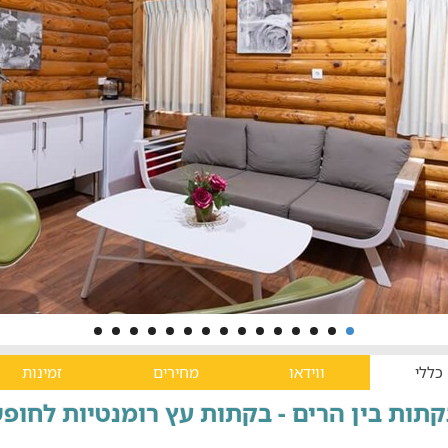
כללי
ווידאו
מחירים
זמינות
תות בין הרים - בקתות עץ רומנטיות לחופ