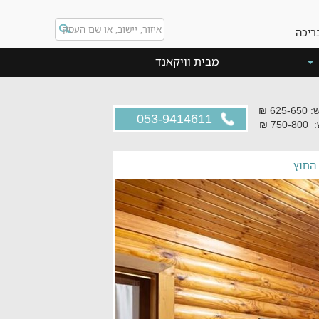
ריכה
מבית וויקאנד
625 ₪
053-9414611
75 ₪
החוץ