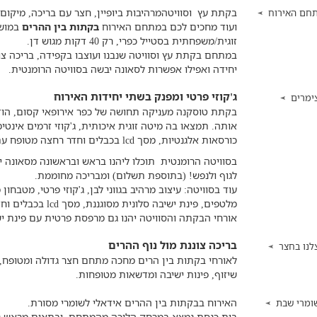
בקתת עץ וסוויטהמרהיבות ביופיין, חצר עם בריכה, מיקום 
חם האירוח
ועוד מחכים לכם במתחם האירוח
בקתות בין ההרים
במושב
זוגית/משפחתית בסטייל כפרי, רק 40 דקות מגוש דן.
במתחם בקתת עץ וסוויטה שנבנו ועוצבו בקפידה, בריכה צונ
יחידה ואפילו אפשרות לסאונה יבשה בסוויטה הרומנטית.
ג'קוזי פרטי ומפנק בשתי יחידות האירוח
ימרים
בקתת טוסקנה מעניקה תחושה של כפר אירופאי קסום, הודות
אותה. תמצאו בה מיטה זוגית איכותית, ג'קוזי זרמים אינטימ
כורסאות אלגנטיות, מסך lcd בכבלים וחדר רחצה מטופח עם תחליבי אמבט ומגבות.
בסוויטה הרומנטית תוכלו ליהנו בראש ובראשונה מסאונה 
לגוף ולנפש! (בתוספת תשלום) ומבריכה מחוממת.
עוד בסוויטה: עיצוב מרהיב בגווני לבן, ג'קוזי פרטי, מטבחו
מלטפים, פינת ישיבה סלונית מסוגננת, מסך lcd בכבלים וחדר רחצה מטופח.
אורחי הבקתה והסוויטה יהנו גם מרפסת פרטית עם פינת ישיבה ועמדת
בריכה צוננת מול נוף ההרים
לנו בחצר
לאורחי בקתות בין הרים מחכה מתחם חצר גדולה ומטופח, ב
שיזוף, פינות ישיבה ומדשאות מטופחות.
האירוח בבקתות בין ההרים אידאלי לשומרי מסורת.
ומרי שבת
בית כנסת נמצא במרחק הליכה מהמתחם, ובתאום מראש נ