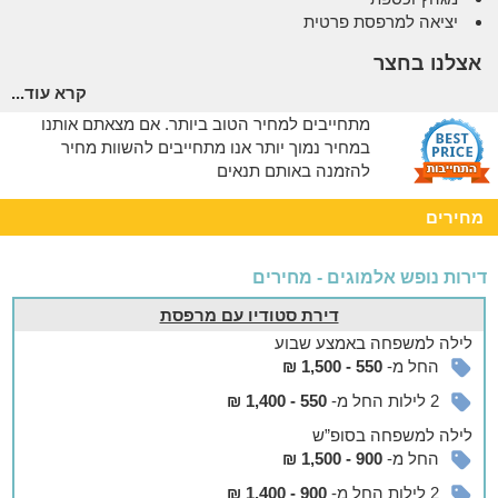
יציאה למרפסת פרטית
אצלנו בחצר
קרא עוד...
במתחם האירוח תיהנו גם משימוש חופשי בבריכה המחוממת
שמוקפת מיטות שיזוף ופינות ישיבה ומחדר הכושר המאובזר שפתוח
מתחייבים למחיר הטוב ביותר. אם מצאתם אותנו
עבורכם.
במחיר נמוך יותר אנו מתחייבים להשוות מחיר
חשוב לציין
כי כל דירה ממוקמת במבנה אחר במתחם אך לכולן
להזמנה באותם תנאים
גישה קלה ומהירה אל הבריכה וחדר הכושר
מחירים
עוד במתחם
הדירות מתאימות גם לציבור הדתי ושומרי המסורת וכוללות בית
דירות נופש אלמוגים - מחירים
כנסת במרחק הליכה, שעוני שבת, פלטה ומיחם למים חמים
במרחק קצר מהדירות תמצאו מינימרקט הפתוח 24/7, שירותי
דירת סטודיו עם מרפסת
מכבסה הפעילים גם הם 24/7, מסעדת מתתיהו המעולה ושלל בתי
לילה
למשפחה
באמצע שבוע
קפה, טיילת אילת ומכרזי קניות
החל מ-
550 - 1,500 ₪
2 לילות החל מ-
550 - 1,400 ₪
לילה
למשפחה
בסופ”ש
החל מ-
900 - 1,500 ₪
2 לילות החל מ-
900 - 1,400 ₪