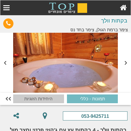
בקתות וולך
צימר ברמת הגולן, צימר בחד נס
תמונות - כללי
היחידות הזוגיות
י

053-9425711
בקתות וולך - 4 בקתות עץ עם ג'קוזי פרטי וחצר מול