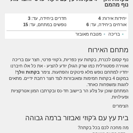
נוף מהמם
יחידות אירוח:
4
חדרים ביחידה, עד:
3
אורחים ביחידה, עד:
6
נופשים במתחם, עד:
15
•
בריכה
•
מטבח מאובזר
מתחם האירוח
נוף קסום לכנרת, בקתות עץ כפריות, ג'קוזי פרטי, חצר עם בריכה
ואווירה פסטורלית כמו שרק הגולן יודע להציע - את כל אלו חיברנו
יחדיו למתחם נופש מלא פינוקים והפתעות. צימר
בקתות וולך
!
במקום 4 בקתות חמימות ומאובזרות לצד חצר רחבת ידיים. מתאים
לזוגות ומשפחות כאחד.
המתחם שוכן על צלע הר ביישוב חד-נס ובקרתבו המון אטרקציות
ופעילויות.
הצימרים
בית עץ עם ג'קוזי ואבזור ברמה גבוהה
מה מחכה לכם בכל בקתה?