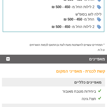
ביחידות אבזור מלא לבישול בסופי שבוע וחגים ובמרחק הליכה מכאן
2 לילות החל מ-
450 - 500 ₪
יש בית כנסת ומקווה.
לילה
לזוג
בסופ”ש
בסביבה
החל מ-
450 - 500 ₪
אטרקציות ופעילויות לשדרוג החופשה
2 לילות החל מ-
450 - 500 ₪
מיטב האטרקציות של האזור נמצאות במרחק נסיעה קצר מהיישוב:
מסלולי הליכה במעיינות (עין מוקש, מעיין אניעם, עין ידידה,
* המחירים עשויים להשתנות מעת לעת ובהתאם לכמות האורחים
בריכת המשושים)
ט.ל.ח.
טיולי שטח על ג'יפים או ריינג'רים
רחצה וספורט ימי בחופי הכנרת
מאפיינים
סיורים וטעימות ביקבי הגולן
סדנאות שוקולד מיוחדות
תצפיות מרהיבות לחרמון, לכנרת ולסוריה
קשת לכנרת - מאפייני המקום
בתי קפה ומסעדות מגוונות
ועוד...
מאפיינים כלליים
ביחידות מטבח מאובזר
חצר/ גינה