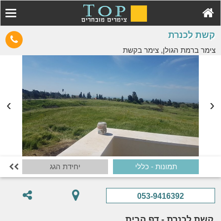
קשת לכנרת
צימר ברמת הגולן, צימר בקשת
תמונות - כללי
יחידת הגג

053-9416392
קשת לכנרת - דף הבית