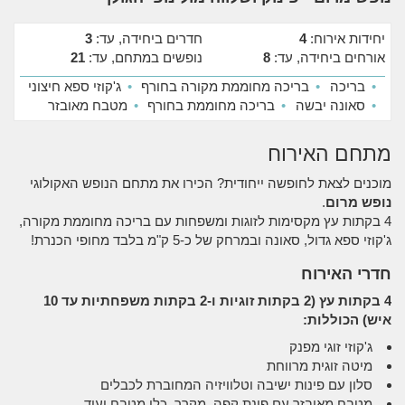
יחידות אירוח:
4
חדרים ביחידה, עד:
3
אורחים ביחידה, עד:
8
נופשים במתחם, עד:
21
•
בריכה
•
בריכה מחוממת מקורה בחורף
•
ג'קוזי ספא חיצוני
•
סאונה יבשה
•
בריכה מחוממת בחורף
•
מטבח מאובזר
מתחם האירוח
מוכנים לצאת לחופשה ייחודית? הכירו את מתחם הנופש האקולוגי
נופש מרום
.
4 בקתות עץ מקסימות לזוגות ומשפחות עם בריכה מחוממת מקורה,
ג'קוזי ספא גדול, סאונה ובמרחק של כ-5 ק"מ בלבד מחופי הכנרת!
חדרי האירוח
4 בקתות עץ (2 בקתות זוגיות ו-2 בקתות משפחתיות עד 10
איש) הכוללות:
ג'קוזי זוגי מפנק
מיטה זוגית מרווחת
סלון עם פינות ישיבה וטלוויזיה המחוברת לכבלים
מטבח מאובזר עם פינת קפה, מקרר, כלי מטבח ועוד