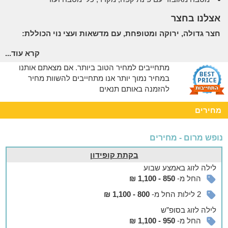
אצלנו בחצר
חצר גדולה, ירוקה ומטופחת, עם מדשאות ועצי נוי הכוללת:
ג'קוזי ספא וסאונה יבשה​
קרא עוד...
בריכה מקורה ומחוממת בחורף
מתחייבים למחיר הטוב ביותר. אם מצאתם אותנו
מגוון פינות ישיבה וערסלים
במחיר נמוך יותר אנו מתחייבים להשוות מחיר
מגוון מתקנים לילדים
להזמנה באותם תנאים
מתחם משותף מרווח עם מנגל אבן, כיור ושולחנות פיקניק
מחירים
לתשומת לבכם
- כניסת ילדים למתחם הבריכה בהשגחת מבוגר
בלבד.
נופש מרום - מחירים
אפשר להזמין
בקתת קופידון
בתיאום מראש ובתוספת תשלום ניתן להזמין ארוחות בוקר.
לילה
לזוג
באמצע שבוע
החל מ-
850 - 1,100 ₪
לשומרי שבת
2 לילות החל מ-
800 - 1,100 ₪
המתחם מתאים גם לציבור הדתי ושומרי המסורת וכולל פלטת שבת
ומיחם למים חמים בתיאום מראש.
לילה
לזוג
בסופ”ש
החל מ-
950 - 1,100 ₪
בסביבה