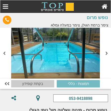
נופש מרום
צימר ברמת הגולן, צימר במעלה גמלא
תמונות - כללי
בקתת קופידון

053-9418898
נופש מרום - פינוק ושלווה מול נופי הגולן