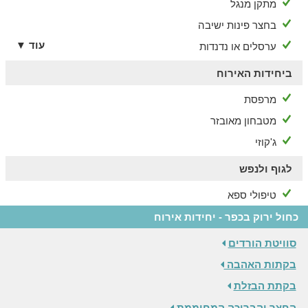
מתקן מנגל
בחצר פינות ישיבה
עוד ▼
ערסלים או נדנדות
ביחידות האירוח
מרפסת
מטבחון מאובזר
ג'קוזי
לגוף ולנפש
טיפולי ספא
כחול ירוק בכפר - יחידות אירוח
סוויטת הורדים
בקתות האהבה
בקתת הבזלת
החצר והבריכה המחוממת