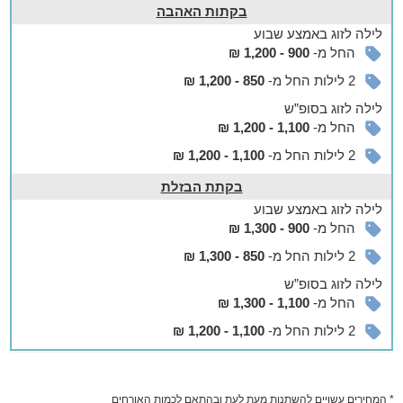
אטרקציות ופעילויות רבות במרחק נסיעה קצר מהמקום, כגון: טיולים
בקתות האהבה
רגליים/רכובים לצד מעיינות ונחלים, טיולי טרקטורונים לחובבי
לילה
לזוג
באמצע שבוע
האקסטרים, שייט קיאקים (ראפטינג) בנהר הירדן, שמורות טבע
החל מ-
900 - 1,200 ₪
ותצפיות מרהיבות לחרמון ולכנרת, אתרי מורשת קרב, סיורי יקבים,
רכיבה על סוסים, בתי קפה, מסעדות משובחות ועוד.
2 לילות החל מ-
850 - 1,200 ₪
לילה
לזוג
בסופ”ש
החל מ-
1,100 - 1,200 ₪
2 לילות החל מ-
1,100 - 1,200 ₪
בקתת הבזלת
לילה
לזוג
באמצע שבוע
החל מ-
900 - 1,300 ₪
2 לילות החל מ-
850 - 1,300 ₪
לילה
לזוג
בסופ”ש
החל מ-
1,100 - 1,300 ₪
2 לילות החל מ-
1,100 - 1,200 ₪
* המחירים עשויים להשתנות מעת לעת ובהתאם לכמות האורחים