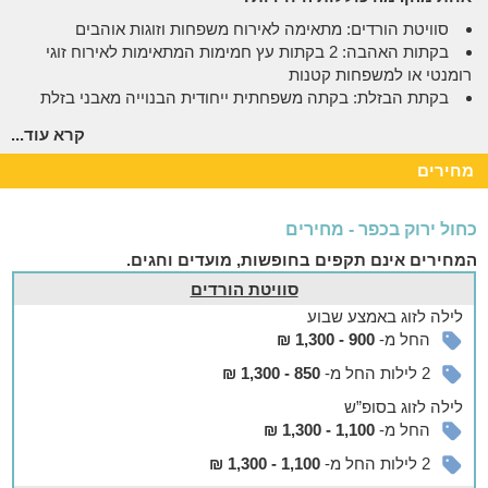
סוויטת הורדים: מתאימה לאירוח משפחות וזוגות אוהבים
בקתות האהבה: 2 בקתות עץ חמימות המתאימות לאירוח זוגי
רומנטי או למשפחות קטנות
בקתת הבזלת: בקתה משפחתית ייחודית הבנוייה מאבני בזלת
מרמת הגולן ועצי אקליפטוס
קרא עוד...
אצלנו בחצר
מחירים
חצר הגדולה והמטופחת בה תיהנו ממדשאות רחבות, עצי נוי,
צמחייה שופעת ונוף עוצר נשימה להר החרמון.
כחול ירוק בכפר - מחירים
בנוס, תמצאו גם פינות הישיבה ומיטות השיזוף, עמדת BBQ
המחירים אינם תקפים בחופשות, מועדים וחגים.
מאובזרת, בריכה מחוממת בחורף ועוד.
סוויטת הורדים
אפשר להזמין
לילה
לזוג
באמצע שבוע
בתיאום מראש ובתוספת תשלום ניתן להזמין ארוחת בוקר כפרית
החל מ-
900 - 1,300 ₪
עשירה.
2 לילות החל מ-
850 - 1,300 ₪
בסביבה
לילה
לזוג
בסופ”ש
החל מ-
1,100 - 1,300 ₪
לאכול, לטייל ולהתאהב ברמת הגולן
2 לילות החל מ-
1,100 - 1,300 ₪
אם החלטתם לצאת מהצימר ולהכיר את רמת הגולן, תשמחו לגלות