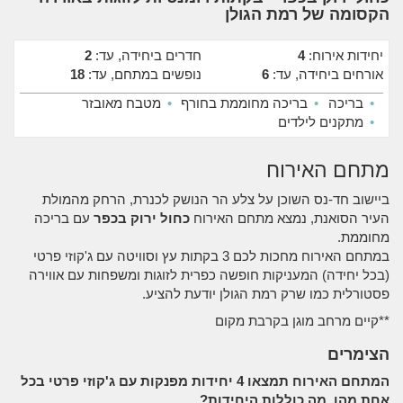
הקסומה של רמת הגולן
יחידות אירוח:
4
חדרים ביחידה, עד:
2
אורחים ביחידה, עד:
6
נופשים במתחם, עד:
18
•
בריכה
•
בריכה מחוממת בחורף
•
מטבח מאובזר
•
מתקנים לילדים
מתחם האירוח
ביישוב חד-נס השוכן על צלע הר הנושק לכנרת, הרחק מהמולת
העיר הסואנת, נמצא מתחם האירוח
כחול ירוק בכפר
עם בריכה
מחוממת.
במתחם האירוח מחכות לכם 3 בקתות עץ וסוויטה עם ג'קוזי פרטי
(בכל יחידה) המעניקות חופשה כפרית לזוגות ומשפחות עם אווירה
פסטורלית כמו שרק רמת הגולן יודעת להציע.
**קיים מרחב מוגן בקרבת מקום
הצימרים
המתחם האירוח תמצאו 4 יחידות מפנקות עם ג'קוזי פרטי בכל
אחת מהן. מה כוללות היחידות?