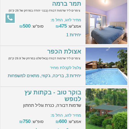
תמר ברמה
צימרים ליד שדמות דבורה (בבני יהודה במרחק של 26 ק"מ)
מחיר לזוג, החל מ:
500
475
אמצ"ש:
₪
סופ"ש:
₪
יחידות 1
אצולת הכפר
צימרים ליד שדמות דבורה (באליפלט במרחק של 29.9 ק"מ)
צלצל לקבלת מחיר
יחידות 3, בריכה, ג'קוזי, מתאים למשפחות
בוקר טוב - בקתות עץ
לנופש
שדמות דבורה, כנרת וגליל תחתון
מחיר לזוג, החל מ:
750
600
אמצ"ש:
₪
סופ"ש:
₪