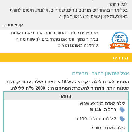
לכל היותר.
בכל אחד מהחדרים מזרנים נוחים, שטיחים, וילונות, חימום לחורף
באמצעות קמין עצים ומיזוג אוויר בקיץ.
מטבח מאובזר עם מקרר, כיריים, תנור אפייה, מיקרוגל, קומקום,
קרא עוד...
פינת קפה, סירים וכלים רב פעמיים
מתחייבים למחיר הטוב ביותר. אם מצאתם אותנו
*יש להביא מצעים, שמיכות ומגבות.
במחיר נמוך יותר אנו מתחייבים להשוות מחיר
אצלנו בחצר
להזמנה באותם תנאים
להתרווח מול הנוף וליהנות מהחופש
מחירים
מתחם חיצוני גדול ומטופח, המוקף בטבע פסטורלי וצופה לנוף
מהמם. כאן תפגשו בתרנגולות, החמור והפרדה שמשוטטים בכיף.
אצל שמשון בחצר - מחירים
אז מה מחכה לכם בחצר?
המחיר לאדם לילה בקבוצה של 16 אנשים ומעלה. עבור קבוצות
חדרי רחצה צמודים עם מים חמים
קטנות יותר, המחיר להשכרת המתחם הינו 2000 ש"ח ללילה.
שולחנות פיקניק
החאן
נדנדות ופינות ישיבה באוויר הצלול
לילה
לאדם
באמצע שבוע
נקודות חשמל רבות
החל מ-
115 ₪
אזור ייעודי להבערת מדורות
פינת החי מקסימה בה תפגשו תרנגולות ואת דני החמור (חל
2 לילות החל מ-
110 ₪
איסור להגיע עם בעלי חיים)
לילה
לאדם
בסופ”ש