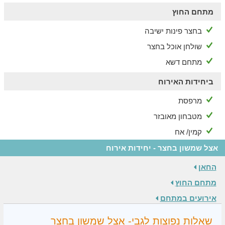
שמשון בבחצר"
מתחם החוץ
במהך החופשה תוכלו לשלב גם מגוון פעילויות באווירה בדואית בנחל
בחצר פינות ישיבה
ציפורי כגון: טיולי אופניים, רנג'רים מפגש אוטנטי עם אומנות בדואית
מסורתית, טקס קפה בדואי, ארוחה בדואית ועוד.
שולחן אוכל בחצר
מתחם דשא
ביחידות האירוח
מרפסת
מטבחון מאובזר
קמין/ אח
אצל שמשון בחצר - יחידות אירוח
החאן
מתחם החוץ
אירועים במתחם
שאלות נפוצות לגבי- אצל שמשון בחצר