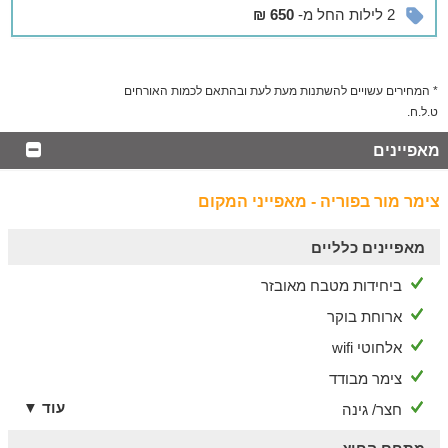
כמו כן, המקום נגיש לנכים.
2 לילות החל מ-
650 ₪
בסביבה
אטרקציות לכל המשפחה
* המחירים עשויים להשתנות מעת לעת ובהתאם לכמות האורחים
אורחי המקום נהנים מכניסה חופשית לבריכת השחייה של היישוב
ט.ל.ח.
כנרת (5 דקות נסיעה).
בנוסף, בקרבת מתחם האירוח תיהנו משלל פעילויות ובילויים, כגון:
מאפיינים
מסלולי טיול בשמורות טבע ציוריות, רכיבה על סוסים, טיולי
טרקטורונים לחובבי האקסטרים, בתי קפה, מסעדות איכותיות ועוד.
צימר מור בפוריה - מאפייני המקום
מאפיינים כלליים
ביחידות מטבח מאובזר
ארוחת בוקר
אלחוטי wifi
צימר מבודד
עוד ▼
חצר/ גינה