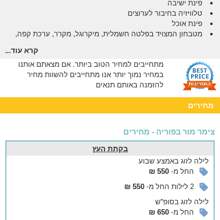
פינת ישיבה
טלוויזיה בחיבור לערוצים
פינת אוכל
מטבחון המצויד בפלטה חשמלית, מיקרוגל, מקרר, ערכת קפה,
כלי אוכל ועוד
קרא עוד...
חדר רחצה עם מגבות מלטפות ומוצרי רחצה
מתחייבים למחיר הטוב ביותר. אם מצאתם אותנו
יציאה אל מרפסת פרטית עם פינת ישיבה, ריהוט גן ופינת מנגל
במחיר נמוך יותר אנו מתחייבים להשוות מחיר
(לא ניתן להשתמש במנגל בשבת)
להזמנה באותם תנאים
ניתן לקבל מיחם ופלטה חשמלית לשבת.
ניתן להזמין מגוון טיפולי ספא ועיסויים במחירים אטרקטיביים
מחירים
ובתיאום מראש.
אצלנו בחצר
צימר מור בפוריה - מחירים
חצר נעימה ושלווה קסומה
בקתת העץ
בסמוך לבקתת האירוח שוכנת חצר רחבת ידיים באוויר הצלול, בה
תיהנו מג'קוזי ספא, פינת ישיבה תחת כיפת השמיים ופינת ישיבה
לילה
לזוג
באמצע שבוע
מוצלת, פינת bbq מאובזרת, ריהוט גן וצמחייה עשירה מכל עבר .
החל מ-
550 ₪
פשוט להתרווח, לעצום עיניים ולתת לשלווה להכתיב את הקצב.
2 לילות החל מ-
550 ₪
לשומרי שבת
לילה
לזוג
בסופ”ש
החל מ-
650 ₪
לאורחינו שומרי השבת - ביישוב פוריה ישנם 4 בתי כנסת ומקווה.