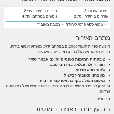
יחידות אירוח:
2
חדרים ביחידה, עד:
2
אורחים ביחידה, עד:
2
נופשים במתחם, עד:
4
•
ג'קוזי ספא פרטי ליחידה
•
מטבח מאובזר
מתחם האירוח
חופשה כפרית לזוגות אוהבים במתחם גדול, מושקע ועטוף בירוק.
הכי את צימר אל מול כנרת, כאן ביישוב אלמגור!
2 בקתות חמימות ואינטימיות עם אבזור עשיר
חצר גדולה ומלאה במרחבי טבע
ג'קוזי ספא מרגיע
מטבחון מאובזר לבישול
מיקום מעולה בקרבת אטרקציות רבות
זה הזמן להיפרד מהשגרה לכמה ימים ולצאת לנופש שכל-כולו שקט
ושלווה.
הצימרים
בית עץ חמים באווירה רומנטית