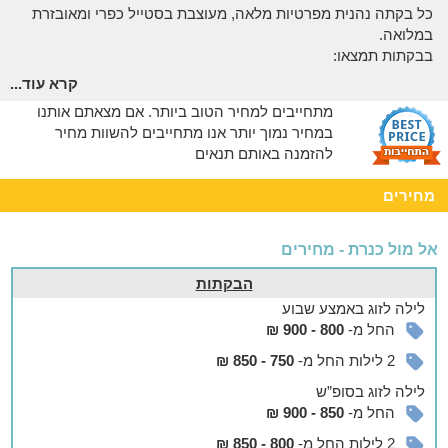
כל בקתה נהנית מפרטיות מלאה, מעוצבת בסטייל כפרי ומאובזרת
במלואה.
בבקתות תמצאו:
קרא עוד...
מיטה זוגית עם מצעים מלטפים
מטבחון עם מקרר, מיקרוגל, כיריים, טוסטר, כלי מטבח ופינת
מתחייבים למחיר הטוב ביותר. אם מצאתם אותנו
קפה/תה
במחיר נמוך יותר אנו מתחייבים להשוות מחיר
חדר רחצה עם תחליבי אמבט, מגבות וג'קוזי לאור נרות
להזמנה באותם תנאים
פינת ישיבה מול מסך טלוויזיה בלווין
שולחן אוכל זוגי
מחירים
מרפסת דק נעימה הצופה לגינה
מגוון פינוקים על חשבון הבית: מתוקים, פירות העונה, בקבוק יין
אל מול כנרת - מחירים
ועוד
הבקתות
אצלנו בחצר
לילה
לזוג
באמצע שבוע
המתחם החיצוני עטוף בטבע ירוק ופסטורלי, תוכלו לבלות כאן שעות
החל מ-
800 - 900 ₪
עם כוס קפה, יין או ספר טוב.
2 לילות החל מ-
750 - 850 ₪
לרשותכם ג'קוזי ספא מקורה, עמדת ברביקיו, שולחן אוכל, נדנדה
ופינות ישיבה באוויר הצלול.
לילה
לזוג
בסופ”ש
החל מ-
850 - 900 ₪
אפשר להזמין
2 לילות החל מ-
800 - 850 ₪