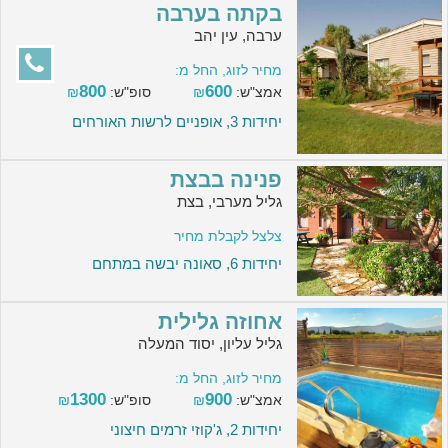
בקתה בערבה
ערבה, עין יהב
מחיר לזוג, החל מ:
800
600
אמצ"ש:
₪
סופ"ש:
₪
יחידות 3, אופניים לרשות האורחים
פנינה בבצת
גליל מערבי, בצת
צלצל לקבלת מחיר
יחידות 6, סאונה יבשה במתחם
אחוזה גלילית
גליל עליון, יסוד המעלה
מחיר לזוג, החל מ:
1300
900
אמצ"ש:
₪
סופ"ש:
₪
יחידות 2, ג'קוזי זרמים חיצוני