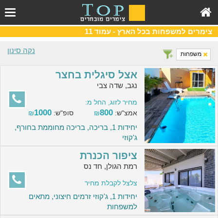
צימרים למשפחות בכל הארץ - עמוד 11
נקה סינון
משפחות
אצל סיגלית בחצר
נגב, שדה צבי
מחיר לזוג, החל מ:
1000
800
אמצ"ש:
₪
סופ"ש:
₪
יחידות 1, בריכה, בריכה מחוממת בחורף,
ג'קוזי
ציפור הכנרת
רמת הגולן, חד נס
צלצל לקבלת מחיר
יחידות 1, ג'קוזי זרמים חיצוני, מתאים
למשפחות