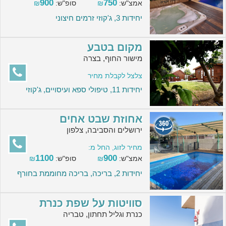
900
750
אמצ"ש:
₪
סופ"ש:
₪
יחידות 3, ג'קוזי זרמים חיצוני
מקום בטבע
מישור החוף, בצרה
צלצל לקבלת מחיר
יחידות 11, טיפולי ספא ועיסויים, ג'קוזי
אחוזת שבט אחים
ירושלים והסביבה, צלפון
מחיר לזוג, החל מ:
1100
900
אמצ"ש:
₪
סופ"ש:
₪
יחידות 2, בריכה, בריכה מחוממת בחורף
סוויטות על שפת כנרת
כנרת וגליל תחתון, טבריה