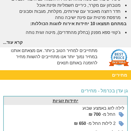
מטבחון עם מקרר, כיריים חשמליות ופינת אוכל
חדר רחצה מאובזר עם שירותים, מקלחת, מגבות וסבונים
מרפסת פרטית עם פינת ישיבה נוחה
במתחם תמצאו 10 יחידות אירוח לזוגות הכוללות:
ג'קוזי ספא מפנק (בחלק מהחדרים), מיטה זוגית נוחה
פינת ישיבה עם ספה נוחה וטלוויזיה חכמה עם חיבור לכבלים
קרא עוד...
מטבחון עם מקרר, כיריים חשמליות ופינת אוכל
מתחייבים למחיר הטוב ביותר. אם מצאתם אותנו
חדר רחצה מאובזר עם שירותים, מקלחת, מגבות וסבונים
במחיר נמוך יותר אנו מתחייבים להשוות מחיר
אצלנו בחצר
להזמנה באותם תנאים
במתחם תיהנו גם מחצר עם מדשאה גדולה הכוללת:
מחירים
בריכה גדולה ומפנקת, בריכה נוספת מקורה ומחוממת, ג'קוזי ספא
גדול, מיטות שיזוף ושמשיות, עמדות מנגל מאובזרות,מטבח משותף
גדול ומאובזר המתאים להכנת ארוחות גדולות, פרגולות עם מגוון
גן עדן בכרמל - מחירים
פינות ישיבה המפוזרות בכל החצר.
יחידות זוגיות
אפשר להזמין
לילה
לזוג
באמצע שבוע
החל מ-
700 ₪
בתיאום מראש ובתוספת תשלום ניתן להזמין:
ארוחות בוקר וערב עשירות ומגוונות מהמטבח הדרוזי, יום כיף
2 לילות החל מ-
650 ₪
בחמאם הטורקי של המתחם, עיסויים וטיפולי ספא