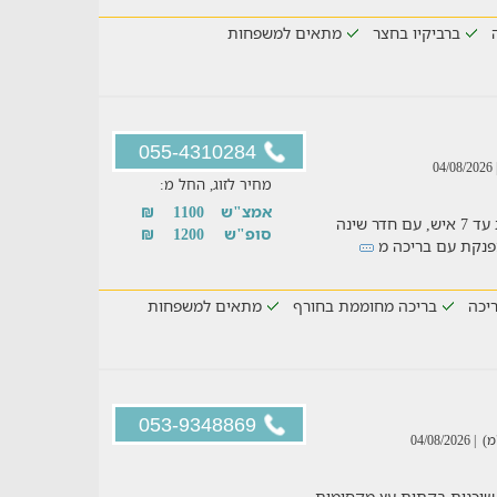
ברביקיו בחצר
מתאים למשפחות
055-4310284
| 04/0
מחיר לזוג, החל מ:
אמצ"ש
1100
₪
צימר חלומי עם פרטיות מלאה לזוגות ומשפחות עד 7 איש, עם חדר שינה
סופ"ש
1200
₪
מפנקת עם בריכה מ
יכה
בריכה מחוממת בחורף
מתאים למשפחות
053-9348869
| 04/08/2026
 שוכנות בקתות עץ מקסימות