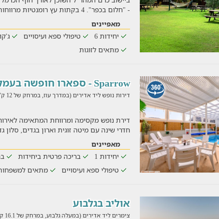
- "חלום בכפר". 4 בקתות עץ רומנטיות מרווחות ומאובזרות המת
מאפיינים
יחידות 6
טיפולי ספא ועיסויים
ג'קו
מתאים לזוגות
Sparrow - ספארו חופשה בעמק
דירות נופש ליד אדירים (במדרך עוז, במרחק של 12 ק"מ)
חדרי שינה עם מיטה זוגית וארון בגדים, סלון גד
מאפיינים
יחידות 1
בריכה פרטית ביחידות
בר
טיפולי ספא ועיסויים
מתאים למשפחות
אוליב בגלבוע
צימרים ליד אדירים (במעלה גלבוע, במרחק של 16.1 ק"מ)