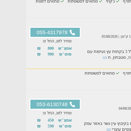
ורף
ג'קוזי
מתאים למשפחות
מתאים לזוגות
055-4317978
| 05/08/2026
מחיר לזוג, החל מ:
אמצ"ש
800
₪
אל מול נוף מרהיב וירוק שוכן מתחם נופש הכולל 3 בקתות עץ נעימות עם
סופ"ש
900
₪
בה, מטבחון, ח
ורף
מתאים למשפחות
053-6130748
מחיר לזוג, החל מ:
אמצ"ש
450
₪
בקיבוץ עין גשר באזור עמק
סופ"ש
590
₪