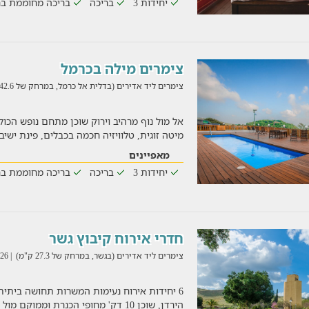
יחידות 3
בריכה
בריכה מחוממת בח
צימרים מילה בכרמל
צימרים ליד אדירים (בדלית אל כרמל, במרחק של 142.6 ק"מ)
מיטה זוגית, טלוויזיה חכמה בכבלים, פינת ישי
מאפיינים
יחידות 3
בריכה
בריכה מחוממת בח
חדרי אירוח קיבוץ גשר
צימרים ליד אדירים (בגשר, במרחק של 27.3 ק"מ)
| 04/08/2026
6 יחידות אירוח נעימות המשרות תחושה ביתית 
הירדן, שוכן 10 דק' מחופי הכנרת וממוקם מול נופים עוצרי