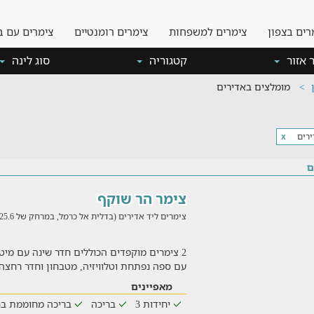
רים בצפון
צימרים למשפחות
צימרים רומנטיים
צימרים עם ב
 אזור
קטגוריה
סוג לינה
מומלצים באדירים
רים
x
ם
צימר הר שוקף
צימרים ליד אדירים (בדלית אל כרמל, במרחק של 25.6 ק"מ)
2 צימרים מוקפדים הכוללים חדר שינה עם מיטה ז
עם ספה נפתחת וטלוויזיה, מטבחון וחדר רחצה
מאפיינים
יחידות 3
בריכה
בריכה מחוממת בח