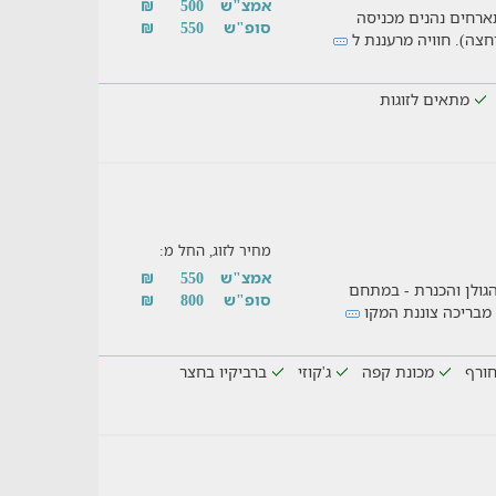
אמצ"ש
500
₪
תארחים נהנים מכניסה
סופ"ש
550
₪
חצה). חוויה מרעננת ל
מתאים לזוגות
מחיר לזוג, החל מ:
אמצ"ש
550
₪
הגולן והכנרת - במתחם
סופ"ש
800
₪
 מבריכה צוננת המקו
ורף
מכונת קפה
ג'קוזי
ברביקיו בחצר