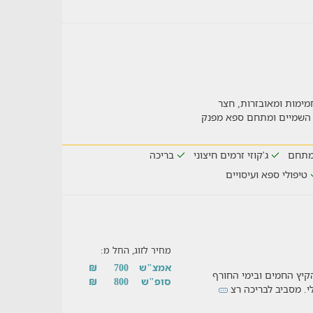
 גלילית המציע 2 בקתות חמימות ומאובזרות, חצר
 השמיים ומתחם ספא מפנק
מתחם
ג'קוזי זרמים חיצוני
בריכה
טיפולי ספא ועיסויים
מחיר לזוג, החל מ:
אמצ"ש
700
₪
קיץ החמים ובימי החורף
סופ"ש
800
₪
י. מסביב לבריכה רצ