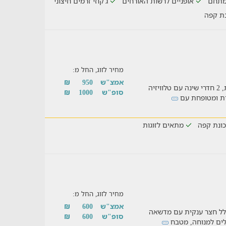
מתחם
אופניים לרשות האורחים
ג'קוזי זרמים חיצוני
נת קפה
מחיר לזוג, החל מ:
אמצ"ש
950
₪
צימר ייחודי מלא נחת ושלווה עם בריכה מפנקת, 2 חדרי שינה עם טלוויזיה
סופ"ש
1000
₪
דרת ומטופחת עם
ונת קפה
מתאים לזוגות
מחיר לזוג, החל מ:
אמצ"ש
600
₪
ותף ל 4 היחידות הכולל חצר ענקית עם מדשאה
סופ"ש
600
₪
סלים למנוחה, מטבח