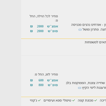
מחיר לכל הוילה, החל
מ:
 - אורחינו נהנים מכניסה
אמצ"ש
2000
₪
חצה. פתרון מושל
סופ"ש
2000
₪
אים למשפחות
מחיר לזוג, החל מ:
אמצ"ש
600
₪
 שחייה צוננת, הממוקמת בלב
סופ"ש
880
₪
רעננת לימי הקיץ
יכה
מכונת קפה
טיפולי ספא ועיסויים
ג'קוזי