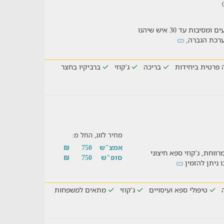
בלופטוס אין רגע משעמם, מקום מושלם לאירועים ומסיבות עד 30 איש שיהנו
מערכת הגברה,
 פרטית ביחידות
בריכה
ג'קוזי
ברביקיו בחצר
מחיר לזוג, החל מ:
אמצ"ש
750
₪
חייה מרווחת, ג'קוזי ספא חיצוני
סופ"ש
750
₪
ו ניתן להזמין
טיפולי ספא ועיסויים
ג'קוזי
מתאים למשפחות