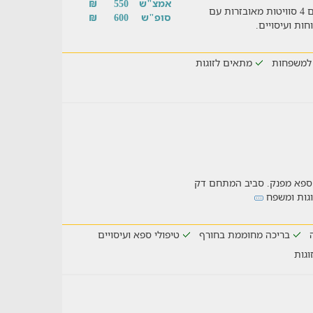
אמצ"ש
550
₪
צימר עם בריכה, מול נופי הגליל המערבי. במקום 4 סוויטות מאובזרות עם
סופ"ש
600
₪
חות ועיסויים.
למשפחות
מתאים לזוגות
י ספא מפנק. סביב המתחם דק
זוגות ומשפח
בריכה מחוממת בחורף
טיפולי ספא ועיסויים
וגות