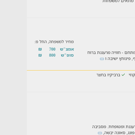
מתאים למשפחות
מחיר למשפחה, החל מ:
אמצ"ש
700
₪
תחם - חוויה מרעננת ברוח
סופ"ש
800
₪
 פינותץ ישיבה ו
קוזי
ברביקיו בחצר
עננת ומטופחת. מסביבה