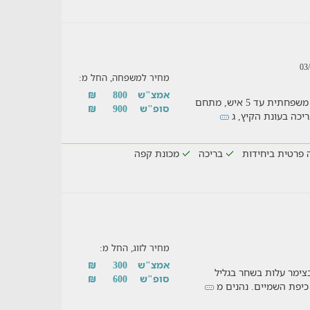
מחיר למשפחה, החל מ:
אמצ"ש
800
₪
הסוויטה המקסימה מתאימה לחופשה זוגית או משפחתית עד 5 איש, מתחם
סופ"ש
900
₪
יכה בעונת הקיץ, ג
 פרטית ביחידות
בריכה
מכונת קפה
מחיר לזוג, החל מ:
אמצ"ש
300
₪
צימר עלות בשחר בגליל
סופ"ש
600
₪
כיפת השמיים. נהנים מ