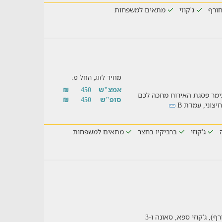
ורף
ג'קוזי
מתאים למשפחות
מחיר לזוג, החל מ:
אמצ"ש
450
₪
ימר פסגת האירוח מחכה לכם
סופ"ש
450
₪
יצוני, עמדת B
ג'קוזי
ברביקיו בחצר
מתאים למשפחות
מתחם אירוח עם בריכה מרעננת (מחוממת בחורף), ג'קוזי ספא, סאונה ו-3