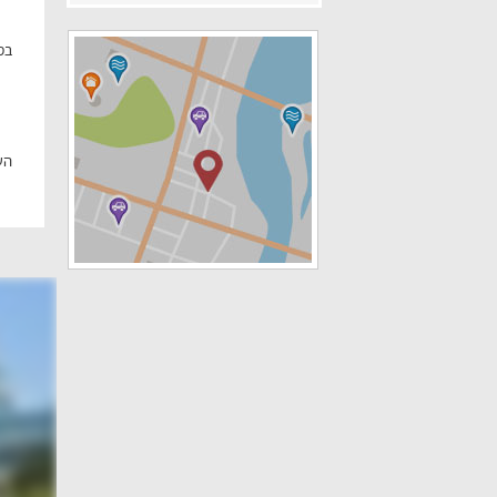
בס
הע