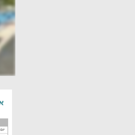
אי
יום