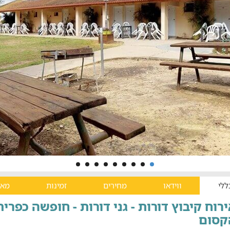
ללי
ווידאו
מחירים
זמינות
מאפ
רוח קיבוץ דורות - גני דורות - חופשה כפרי
קסום