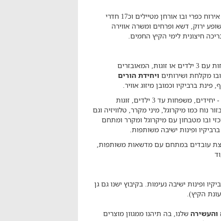
בלב הנגב, במרחק נסיעה של שעה מתל אביב שוכם מתחם אירוח כפרי ובו אורחן מטיילים וכ17 חדרי
ופע ירוק, דשא ופרחים ומשרה אווירה
יכה חיצונית לימי הקיץ החמים.
9 חדאי אירוח למשפחות עם 3 ילדים או זוגות, המאובזרים
 ובו מקלחת ושירותים
ויחידת הורים
ינת ברביקיו וכמובן מיזוג אוויר.
חדרי האכסנייה (8) מתאימים לכל סוגי האירוח - יחידים, משפחות עד 3 ילדים, זוגות
תים, מקלחת ואבזור נוח כמו מיקרוגל, מיני מקרר, טלוויזיה וגם
זי ובו מטבחון עם מיקרוגל ומקרר ומתחם
ברביקיו ופינות ישיבה משותפות.
צת עובדים במתחם עם מדשאות משותפות,
וד
ו ופינות ישיבה נעימות. בקיבוץ ישנו גם גן
עונת הקיץ).
 והעשירה
שלנו, בה תיהנו ממגוון מוצרים