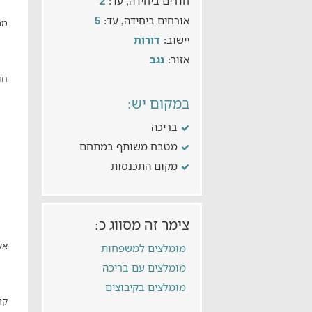
חדרים ביחידה, עד:
2
אורחים ביחידה, עד:
5
מת
יישוב:
דורות
אזור:
נגב
חד
במקום יש:
בריכה
מטבח משותף במתחם
מקום התכנסות
צימר זה מסווג כ:
אצ
מומלצים למשפחות
מומלצים עם בריכה
מומלצים בקיבוצים
קו