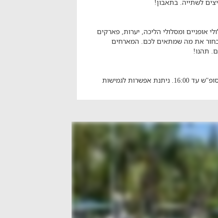
יצים לשתייה. בתאבון!
י אופניים ומסלולי הליכה, יערות, פארקים
ולבחור את מה שמתאים לכם. המארחים
. תהנו!
שעת צ'ק אאוט - עזיבת החדר עד 9:30 באמצ"ש, ובסופ"ש עד 16:00. ניתנת אפשרות לגמישות