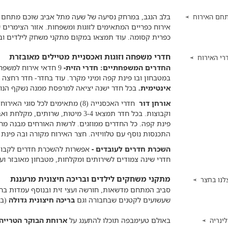
חם האירוח
אירוח כפריים המתאימים לזוגות ומשפחות. אזור הצימרים ש
כפרית קסומה. עוד תמצאו במקום מתקני משחק לילדים ובר
חדרי משפחה וזוגות ואכסניית מטיילים מאובזרת
רי האירוח
החדרים המשפחתיים: חדרי הזית-
במטבחון ובו פינת קפה ומיני מקרר. עוד בחדר- חדר רחצה
אינטימית.
בכל חדר ישנה יציאה למרפסת ממנה נשקף הנוף, פ
אורחן דור
וקבוצות. בכל חדר תמצאו 3-4 מיטות, שרו
פינת קפה. כל החדרים ממוזגים. לרשות האורחים מבנה מרכ
התכנסות נוסף עם טלוויזיה. חצר האירוח מקורה ובה פינת 
השכרת חדרים לעובדים -
אפשרות להשכרת חדרים לקבו
חדרי שינה צמודים לשירותים ומקלחות, מטבחון מאובזר וע
מתקני משחקים לילדים ובריכה חיצונית מרעננת
לנו בחצר
סביב המתחם מדשאות, חורשה ועצי זית ובנוסף עמדות ברביקי
שעשועים לקטנים שבחבורה וגם
בריכה חיצונית גדולה
(ב
באולם טעימבפה תוכלו להתענג על
ארוחת הבוקר הטרייה
לינריה