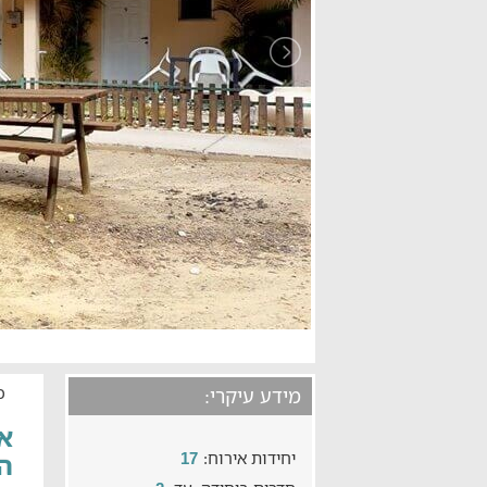
כ
מידע עיקרי:
אי
יחידות אירוח:
ה
17