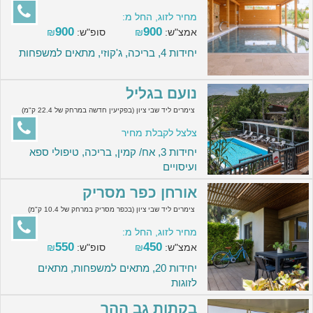
מחיר לזוג, החל מ:
900
900
אמצ"ש:
₪
סופ"ש:
₪
יחידות 4, בריכה, ג'קוזי, מתאים למשפחות
נועם בגליל
צימרים ליד שבי ציון (בפקיעין חדשה במרחק של 22.4 ק"מ)
צלצל לקבלת מחיר
יחידות 3, אח/ קמין, בריכה, טיפולי ספא
ועיסויים
אורחן כפר מסריק
צימרים ליד שבי ציון (בכפר מסריק במרחק של 10.4 ק"מ)
מחיר לזוג, החל מ:
550
450
אמצ"ש:
₪
סופ"ש:
₪
יחידות 20, מתאים למשפחות, מתאים
לזוגות
בקתות גב ההר