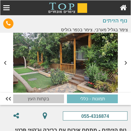
נוף הזיתים
צימר בגליל מערבי, צימר בכפר ג'וליס
תמונות - כללי
בקתות העץ

055-4316874
נוף הזיתים - מתחם אירוח עם בריכה וג'קוזי פרטי