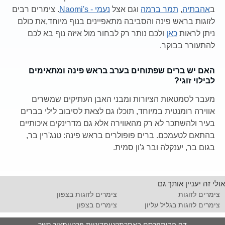
ב
אהבתיה
,
תמר ברמה
וגם אצל
נעמי - Naomi's
. צימרים רבים
לזוגות בראש פינה והסביבה מתאפיינים בנוף מיוחד,את כולם
ניתן לראות
כאן
ולכם נותר רק לבחור מול איזה נוף בא לכם
להתעורר בבוקר.
האם יש ברים שפתוחים בערב בראש פינה ומתאימים
לבילוי זוגי?
מעבר לסמטאות הציורות ומבני האבן העתיקים שמשרים
אווירה רומנטית במיוחד, תוכלו גם לצאת לסיבוב לילי בברים
בעיר ולהשתכר לא רק מהאווירה אלא גם מדרינקים איכותיים
בהתאם לטעמכם. ברים פופולרים בראש פינה: טנג'רין בר,
בגום בר, יענקלה ובר ג'ון סמית.
אולי זה יעניין אותך גם
צימרים לזוגות
צימרים לזוגות בצפון
צימרים לזוגות בגליל עליון
צימרים בצפון
דף הבית
פרסם באתר
תקנון
מדיניות פרטיות
צור קשר