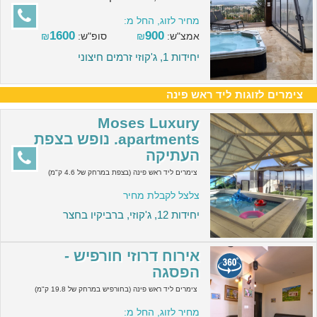
מחיר לזוג, החל מ:
1600
900
אמצ"ש:
₪
סופ"ש:
₪
יחידות 1, ג'קוזי זרמים חיצוני
צימרים לזוגות ליד ראש פינה
Moses Luxury
apartments. נופש בצפת
העתיקה
צימרים ליד ראש פינה (בצפת במרחק של 4.6 ק"מ)
צלצל לקבלת מחיר
יחידות 12, ג'קוזי, ברביקיו בחצר
אירוח דרוזי חורפיש -
הפסגה
צימרים ליד ראש פינה (בחורפיש במרחק של 19.8 ק"מ)
מחיר לזוג, החל מ: