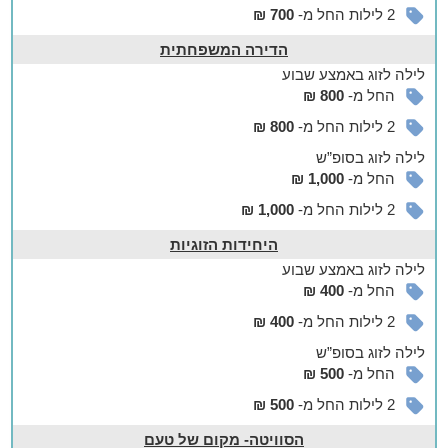
2 לילות החל מ-
700 ₪
- טלוויזיה עם חיבור לכבלים
- חדר רחצה
הדירה המשפחתית
- מטבחון עם פינת קפה, עוגיות ופינת אוכל זוגית
לילה
לזוג
באמצע שבוע
- מרפסת הצופה לעבר הרי הגליל
החל מ-
800 ₪
אצלנו בחצר
2 לילות החל מ-
800 ₪
חצר ירוקה ונעימה הצופה לנוף
לילה
לזוג
בסופ”ש
את היחידות מקיפה חצר צבעונית ומושקעת, עם מדשאות מטופחות,
החל מ-
1,000 ₪
רחבה ענקית עם פינות ישיבה מוצלות בהן תוכלו להתרווח וליהנות
2 לילות החל מ-
1,000 ₪
מכוס יין על רקע הנוף, חנייה צמודה ותאורה לילית רומנטית.
היחידות הזוגיות
אפשר להזמין
לילה
לזוג
באמצע שבוע
להשלמת חווית האירוח תוכלו להזמין ארוחות בוקר וטיפולי ספא
החל מ-
400 ₪
בתוספת תשלום (בהזמנה מראש).
2 לילות החל מ-
400 ₪
בסביבה
לילה
לזוג
בסופ”ש
החל מ-
500 ₪
אטרקציות ופעילויות לכל המשפחה
ראש פינה הציורית ממוקמת בקרבת אטרקציות ופעילויות רבות
2 לילות החל מ-
500 ₪
והמבקרים בה יוכלו ליהנות מביקרו במוזיאונים, יקבי בוטיק, מרכזי
הסוויטה- מקום של טעם
בילוי ומסעדות ובתי קפה. בקרבת הישוב מסלולי טיול לכל