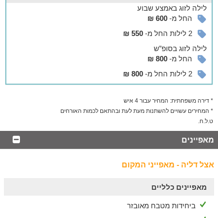
לילה
לזוג
באמצע שבוע
המשפחה, טיולי ג'יפים, ספורט ימי, פארקי מים ופארקי שעשועים,
החל מ-
600 ₪
רכיבה על סוסים ועוד.
2 לילות החל מ-
550 ₪
לילה
לזוג
בסופ”ש
החל מ-
800 ₪
2 לילות החל מ-
800 ₪
* דירה משפחתית: המחיר עבור 4 איש
* המחירים עשויים להשתנות מעת לעת ובהתאם לכמות האורחים
ט.ל.ח.
מאפיינים
אצל דליה - מאפייני המקום
מאפיינים כלליים
ביחידות מטבח מאובזר