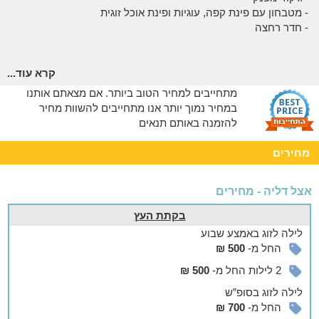
- מטבחון עם פינת קפה, עוגיות ופינת אוכל זוגית
- חדר רחצה
בקתת עץ כפרית המעוצבת כחלל פתוח, מתאימה לאירוח של עד 4
קרא עוד...
אורחים ובה:
מתחייבים למחיר הטוב ביותר. אם מצאתם אותנו
- מיטה זוגית
במחיר נמוך יותר אנו מתחייבים להשוות מחיר
- ג'קוזי מפנק
להזמנה באותם תנאים
- פינת ישיבה עם ספה נפתחת וטלוויזיה בערוצים
- מטבחון עם פינת קפה, עוגיות ופינת אוכל זוגית
מחירים
- חדר רחצה
הדירה המשפחתית מתאימה לאירוח עד 6 אורחים ובה:
אצל דליה - מחירים
- 2 חדרי שינה עם מיטה זוגית ו-2 חדרי רחצה
בקתת העץ
- סלון מרווח עם פינות ישיבה נוחות
לילה
לזוג
באמצע שבוע
- מטבח המאובזר בפינת קפה, מקרר, כיריים, מיקרוגל וכלי מטבח
החל מ-
500 ₪
- הדירה נגישה לבעלי מוגבלויות - קבלת פרטי נגישות מול בעלי
המקום
2 לילות החל מ-
500 ₪
לילה
לזוג
בסופ”ש
סוויטה מקום של טעם - לאירוח עד 4 איש הכוללת:
החל מ-
700 ₪
- מיטה זוגית מרווחת וג'קוזי עגול ומפנק