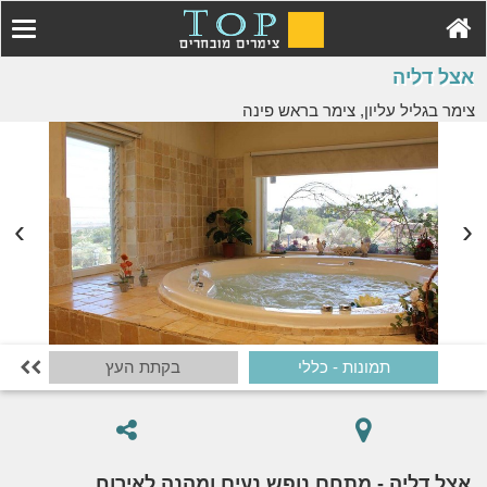
אצל דליה
צימר בגליל עליון, צימר בראש פינה
תמונות - כללי
בקתת העץ
ה

אצל דליה - מתחם נופש נעים ומהנה לאירוח