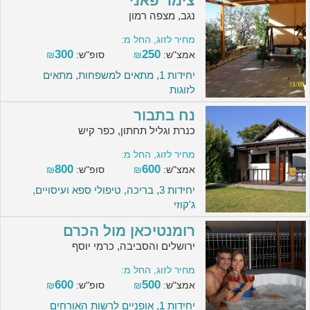
צימר פאני
נגב, מצפה רמון
מחיר לזוג, החל מ:
300
250
אמצ"ש:
₪
סופ"ש:
₪
יחידות 1, מתאים למשפחות, מתאים
לזוגות
נח בתבור
כנרת וגליל תחתון, כפר קיש
מחיר לזוג, החל מ:
800
600
אמצ"ש:
₪
סופ"ש:
₪
יחידות 3, בריכה, טיפולי ספא ועיסויים,
ג'קוזי
רומנטיכאן מול הכרם
ירושלים והסביבה, כרמי יוסף
מחיר לזוג, החל מ:
600
500
אמצ"ש:
₪
סופ"ש:
₪
יחידות 1, אופניים לרשות האורחים