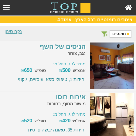
צימרים רומנטיים בכל הארץ - עמוד 4
נקה סינון
רומנטיים
הניסים של השף
נגב, צוחר
מחיר לזוג, החל מ:
650
500
אמצ"ש:
₪
סופ"ש:
₪
יחידות 1, טיפולי ספא ועיסויים, ג'קוזי
אירוח רוסו
מישור החוף, רחובות
מחיר לזוג, החל מ:
520
420
אמצ"ש:
₪
סופ"ש:
₪
יחידות 35, סאונה יבשה פרטית