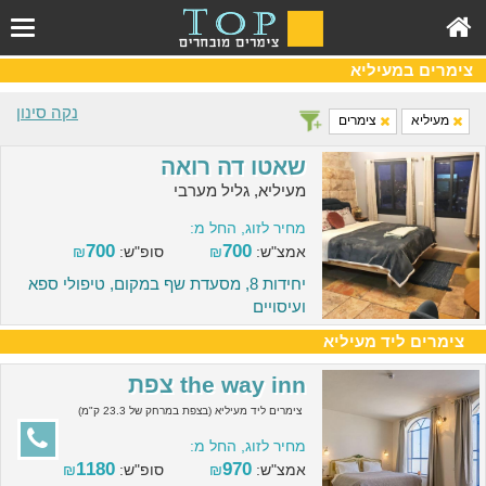
צימרים במעיליא
נקה סינון
מעיליא
צימרים
שאטו דה רואה
מעיליא, גליל מערבי
מחיר לזוג, החל מ:
700
700
אמצ"ש:
₪
סופ"ש:
₪
יחידות 8, מסעדת שף במקום, טיפולי ספא
ועיסויים
צימרים ליד מעיליא
the way inn צפת
צימרים ליד מעיליא (בצפת במרחק של 23.3 ק"מ)
מחיר לזוג, החל מ:
1180
970
אמצ"ש:
₪
סופ"ש:
₪