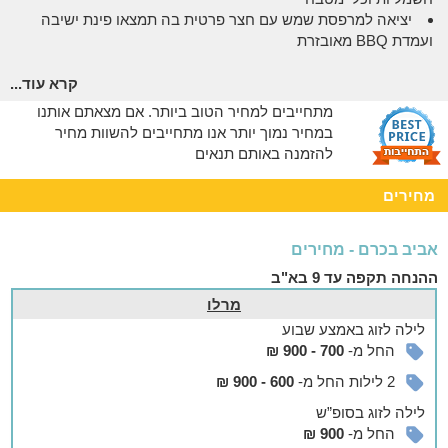
יציאה למרפסת שמש עם חצר פרטית בה תמצאו פינת ישיבה
ועמדת BBQ מאובזרת
אפשר להזמין
קרא עוד...
בתיאום מראש ובתוספת תשלום ניתן להזמין:
מתחייבים למחיר הטוב ביותר. אם מצאתם אותנו
ארוחות בוקר, עיסויים וטיפולי ספא וסידור וקישוט לאירועים מיוחדים
במחיר נמוך יותר אנו מתחייבים להשוות מחיר
להזמנה באותם תנאים
נחמד לדעת
כאורחי המקום, תיהנו מכניסה חופשית לבריכת היישוב המרעננת
מחירים
בעונת הקיץ.
אתם מוזמנים להגיע עם חיות המחמד שלכם.
אביב בכרם - מחירים
הבקתות נגישות לנכים.
ההנחה תקפה עד 9 בא"ב
בעלי המקום דוברי ספרדית ואיטלקית.
מרלו
בסביבה
לילה
לזוג
באמצע שבוע
בילויים וטיולים בגליל
החל מ-
700 - 900 ₪
מתחם האירוח מהווה נקודת יציאה נוחה ונגישה למגוון אתרים,
2 לילות החל מ-
600 - 900 ₪
מסלולי טיול ואטרקציות בסביבה. מלבד כרמי הגפנים הרבים
לילה
לזוג
בסופ”ש
שבאיזור, בהם תוכלו לבקר וליהנות מ
סיורי טעימות ומפגש עם
החל מ-
900 ₪
בעלי היקב
, לרשותכם מבחר אפשרויות שיתאימו לכל המשפחה -