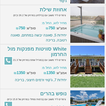
ג'קוזי
אחוזת שילת
צימרים ליד משגב עם (בדלתון במרחק של 26.2 ק"מ)
מחיר לזוג, החל מ:
750
750
אמצ"ש:
₪
סופ"ש:
₪
יחידות 5, סאונה יבשה במתחם, סאונה
רטובה, בריכה
White סוויטות מפנקות מול
החרמון
צימרים ליד משגב עם (במג'דל שמס במרחק של 21.3 ק"מ)
מחיר לזוג, החל מ:
1350
1350
אמצ"ש:
₪
סופ"ש:
₪
יחידות 7, ג'קוזי זרמים חיצוני, בריכה
נופש בהרים
צימרים ליד משגב עם (ברמות נפתלי במרחק של 15.8 ק"מ)