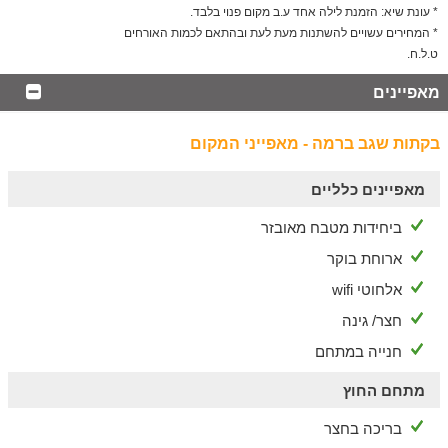
ברמת הגולן מחכות לכם מגוון אטרקציות ופעילויות:
* עונת שיא: הזמנת לילה אחד ע.ב מקום פנוי בלבד.
- טיולי טרקטורונים וג'יפים לחובבי האקסטרים
* המחירים עשויים להשתנות מעת לעת ובהתאם לכמות האורחים
- מסלולי הליכה ורכיבה על אופניים (נחל שניר, הבנאיס, שמורת
ט.ל.ח.
יהודיה)
מאפיינים
- סיורים וטעימות ביקבי הגולן
- ראפטינג בנהר הירדן
- קטיף פירות (בעונה)
בקתות שגב ברמה - מאפייני המקום
- אתר החרמון
מאפיינים כלליים
הערות
בריכת השחיה מיועדת לאורחי הוילה - אך במקרה של השכרת כל
ביחידות מטבח מאובזר
המתחם, ניתן לעשות שימוש מלא בבריכת השחיה.
ארוחת בוקר
אלחוטי wifi
חצר/ גינה
חנייה במתחם
מתחם החוץ
בריכה בחצר