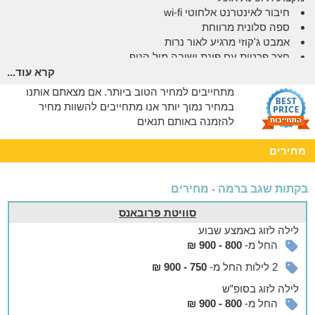
חיבור לאינטרנט אלחוטי wi-fi
ספה סלונית מרווחת
אמבט ג'קוזי מרגיע לאור נרות
חצר פרטית עם פינת ישיבה מול הנוף
קרא עוד...
אצלנו בחצר
מתחייבים למחיר הטוב ביותר. אם מצאתם אותנו
גינה מטופחת עם המון מרחבי טבע
במחיר נמוך יותר אנו מתחייבים להשוות מחיר
להזמנה באותם תנאים
אורחי היחידות יהנו ממתחם חצר משותף הצופה לנוף פנורמי עוצר
נשימה.
מחירים
בחצר פינות ישיבה, נדנדות, ספסלים מבודדים, עמדת bbq מאובזרת
ומדשאות מטופחת.
בקתות שגב ברמה - מחירים
אפשר להזמין
סוויטת פרובאנס
ארוחות וטיפולים לשדרוג החופשה
לילה
לזוג
באמצע שבוע
החל מ-
800 - 900 ₪
בתאום מראש, ניתן להזמין ארוחת בוקר עשירה ומלאה בכל טוב -
היישר לבקתה או לחצר.
2 לילות החל מ-
750 - 900 ₪
כמו כן, תוכלו להזמין טיפולים אלטרנטיביים וליהנות מחוויה מרגיעה
לילה
לזוג
בסופ”ש
לגוף ולנפש.
החל מ-
800 - 900 ₪
*בתוספת תשלום.