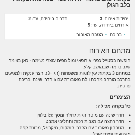
בלב הגולן
יחידות אירוח:
3
חדרים ביחידה, עד:
2
אורחים ביחידה, עד:
5
•
בריכה
•
מטבח מאובזר
מתחם האירוח
חופשה בסטייל כפרי אירופאי ומול נופים עוצרי נשימה - כאן בצימר
שגב ברמה שבמושב קלע.
במתחם 3 בקתות עץ לזוגות ומשפחות (זוג +3), חצר ענקית ולמגיעים
בהרכב מורחב מחכה וילה מאובזרת עם 5 חדרי שינה ובריכה
פרטית.
הצימרים
כל בקתה מכילה:
חדר שינה עם מיטה זוגית גדולה ומסך lcd בלווין
חדר רחצה עם מגבות רכות ותחליבי אמבט
מטבחון מאובזר עם מקרר, קומקום, מיקרוגל, מכונת קפה
מקצועית ופינת אוכל