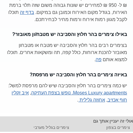
₪ ל- 950 ₪ למחירים יש שונות גבוהה משום שזה תלוי ברמת
האירוח, בגודל מקום האירוח וכמובן גם במיקום.
בדף זה
תוכלו
לקבל מגוון רמות אירוח ורמות מחיר לבחירתכם.
באילו צימרים בהר חלוץ והסביבה יש מטבח/ון מאובזר?
בצימרים רבים בהר חלוץ והסביבה יש מטבח או מטבחון
מאובזר להכנת ארוחות, כולל קפה, תה ומשקאות אחרים. תוכלו
למצוא אותם
פה
.
באיזה צימרים בהר חלוץ והסביבה יש מרפסת?
יש כמה צימרים בהר חלוץ והסביבה שיש להם מרפסת למשל:
Moses Luxury apartments. נופש בצפת העתיקה
,
איב זקלין
חוף אכזיב
,
אחוזה גלילית
.
אולי זה יעניין אותך גם
צימרים בצפון
צימרים בגליל מערבי