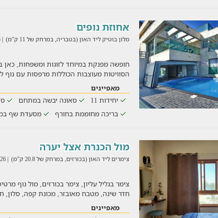
אחוזת נופים
מלון בוטיק ליד האון (בטבריה, במרחק של 11 ק"מ)
| 03/08/2026
חופשה מפנקת במיוחד לזוגות ומשפחות, כאן במ
הסוויטות מעוצבות הכוללות מרפסות עם נוף ל
מאפיינים
יחידות 11
סאונה יבשה במתחם
סא
בריכה מחוממת בחורף
מסעדת שף במ
מול הכנרת אצל יערה
צימרים ליד האון (בכורזים, במרחק של 20.8 ק"מ)
| 03/08/2026
צימר בגליל עליון, צימר בכורזים, מול נוף מר
חדר שינה, מטבח מאובזר, מכונת קפה, סלון, 
מאפיינים