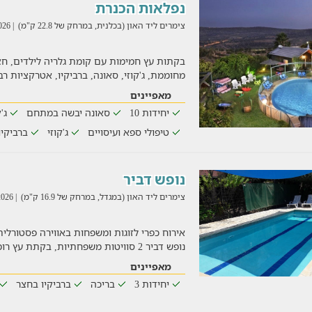
נפלאות הכנרת
צימרים ליד האון (בכלנית, במרחק של 22.8 ק"מ)
| 02/08/2026
בקתות עץ חמימות עם קומת גלריה לילדים, חצר
מחוממת, ג'קוזי, סאונה, ברביקיו, אטרקציות רב
מאפיינים
יחידות 10
סאונה יבשה במתחם
ג'
טיפולי ספא ועיסויים
ג'קוזי
ברביקי
נופש דביר
צימרים ליד האון (במגדל, במרחק של 16.9 ק"מ)
| 05/08/2026
אירוח כפרי לזוגות ומשפחות באווירה פסטורל
נופש דביר 2 סוויטות משפחתיות, בקתת עץ רומנטית לזוגות, חצר
מאפיינים
יחידות 3
בריכה
ברביקיו בחצר