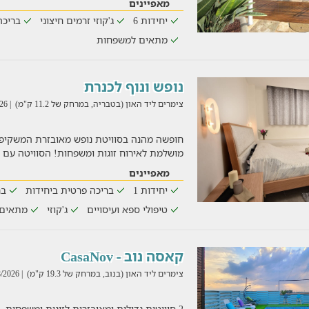
מאפיינים
יחידות 6
ג'קוזי זרמים חיצוני
בריכה
מתאים למשפחות
נופש ונוף לכנרת
צימרים ליד האון (בטבריה, במרחק של 11.2 ק"מ)
| 02/08/2026
חופשה מהנה בסוויטת נופש מאובזרת המשקיפה
מושלמת לאירוח זוגות ומשפחות! הסוויטה עם ג'
מאפיינים
יחידות 1
בריכה פרטית ביחידות
בר
טיפולי ספא ועיסויים
ג'קוזי
מתאים 
קאסה נוב - CasaNov
צימרים ליד האון (בנוב, במרחק של 19.3 ק"מ)
| 02/08/2026
2 סוויטות גדולות ומאובזרות לזוגות ומשפחות,