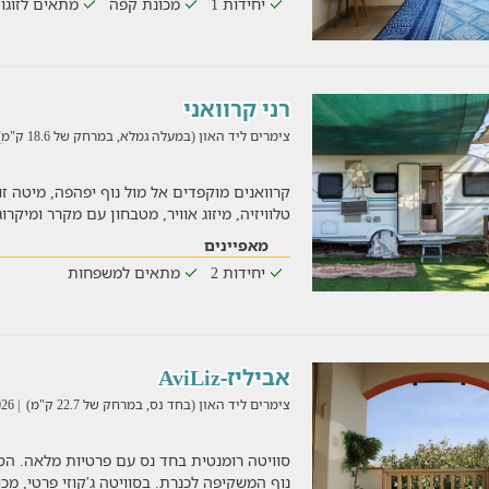
יחידות 1
מכונת קפה
מתאים לזוגו
רני קרוואני
צימרים ליד האון (במעלה גמלא, במרחק של 18.6 ק"מ)
קרוואנים מוקפדים אל מול נוף יפהפה, מיטה זו
טלוויזיה, מיזוג אוויר, מטבחון עם מקרר ומיקרו
מאפיינים
יחידות 2
מתאים למשפחות
אביליז-AviLiz
צימרים ליד האון (בחד נס, במרחק של 22.7 ק"מ)
| 02/08/2026
סוויטה רומנטית בחד נס עם פרטיות מלאה. ה
נוף המשקיפה לכנרת. בסוויטה ג'קוזי פרטי, מכו