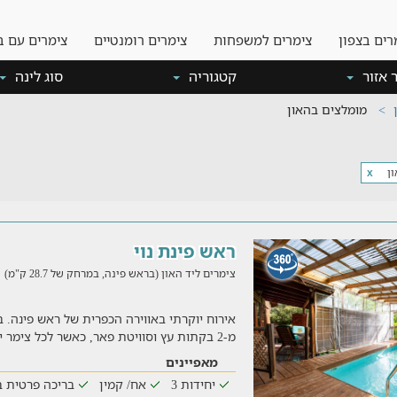
רים בצפון
צימרים למשפחות
צימרים רומנטיים
צימרים עם ב
 אזור
קטגוריה
סוג לינה
מומלצים בהאון
ן
x
ראש פינת נוי
צימרים ליד האון (בראש פינה, במרחק של 28.7 ק"מ)
026
אירוח יוקרתי באווירה הכפרית של ראש פינה. 
מ-2 בקתות עץ וסוויטת פאר, כאשר לכל צימר יש חצר פרטית ע
מאפיינים
יחידות 3
אח/ קמין
בריכה פרטית ב