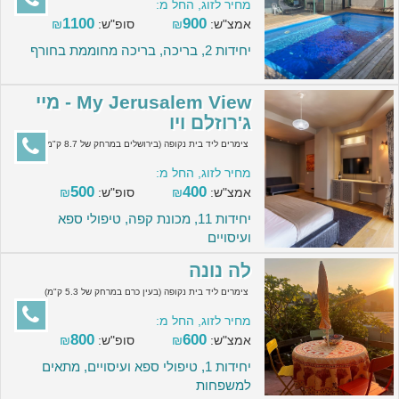
מחיר לזוג, החל מ:
1100
900
אמצ"ש:
₪
סופ"ש:
₪
יחידות 2, בריכה, בריכה מחוממת בחורף
My Jerusalem View - מיי
ג'רוזלם ויו
צימרים ליד בית נקופה (בירושלים במרחק של 8.7 ק"מ)
מחיר לזוג, החל מ:
500
400
אמצ"ש:
₪
סופ"ש:
₪
יחידות 11, מכונת קפה, טיפולי ספא
ועיסויים
לה נונה
צימרים ליד בית נקופה (בעין כרם במרחק של 5.3 ק"מ)
מחיר לזוג, החל מ:
800
600
אמצ"ש:
₪
סופ"ש:
₪
יחידות 1, טיפולי ספא ועיסויים, מתאים
למשפחות