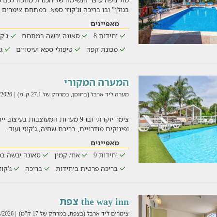
בגולן" ובו בריכה וג'קוזי ספא. במתחם צימרי
מאפיינים
יחידות 8
סאונה יבשה במתחם
ג'ק
מכונת קפה
טיפולי ספא ועיסויים
ג
המערה המקורי
מערה ליד ארבל (בחוסן, במרחק של 27.1 ק"מ)
| 06/08/2026
צימר יוקרתי ובו 9 מערות המעוצבות ב
ופינוקים מודרניים, בריכת שחיה, ג'קוזי ועוד.
מאפיינים
יחידות 9
אח/ קמין
סאונה יבשה ב
בריכה פרטית ביחידות
בריכה
ג'קוז
the way inn צפת
צימרים ליד ארבל (בצפת, במרחק של 17 ק"מ)
| 06/08/2026