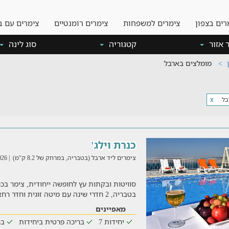
רים בצפון
צימרים למשפחות
צימרים רומנטיים
צימרים עם ב
 אזור
קטגוריה
סוג לינה
מומלצים בארבל
בל
x
כנרת וילג'
צימרים ליד ארבל (בטבריה, במרחק של 8.2 ק"מ)
| 06/08/2026
סוויטות ובקתות עץ לחופשה ייחודית, צימר בכנ
בטבריה, 2 חדרי שינה עם מיטה זוגית וחדר רחצה פרטי עבור כל
מאפיינים
יחידות 7
בריכה פרטית ביחידות
בר