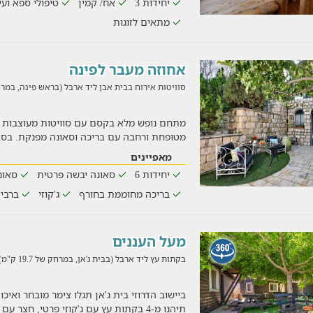
יחידות 3
אח/ קמין
טיפולי ספא ועי
מתאים לזוגות
אחוזה מעבר לפינה
סוויטות אירוח בבית אבן ליד ארבל (בראש פינה, במרחק של .4
מתחם נופש מלא בקסם עם סוויטות מעוצבות ו
מטופחת ורחבה עם בריכה וסאונה מפנקת. בסב
מאפיינים
יחידות 6
סאונה יבשה פרטית
סאונ
בריכה מחוממת בחורף
ג'קוזי
ברביק
מעל העננים
בקתות עץ ליד ארבל (בבית ג'אן, במרחק של 19.7 ק"מ)
ביישוב הדרוזי בית ג'אן תגלו צימר מובחר ואיכו
תיהנו מ-4 בקתות עץ עם ג'קוזי פרטי, חצר עם בריכה מח