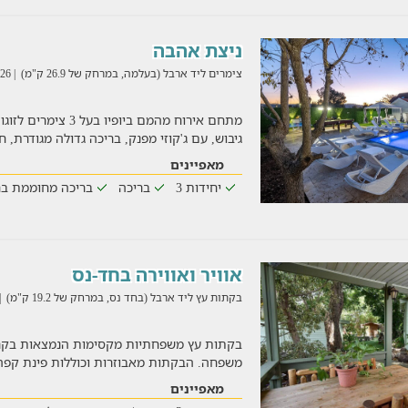
ניצת אהבה
צימרים ליד ארבל (בעלמה, במרחק של 26.9 ק"מ)
| 05/08/2026
מתחם אירוח מהמם ביופי
גיבוש, עם ג'קוזי מפנק, בריכה גדולה מגודרת,
מאפיינים
יחידות 3
בריכה
בריכה מחוממת בח
אוויר ואווירה בחד-נס
בקתות עץ ליד ארבל (בחד נס, במרחק של 19.2 ק"מ)
8/2026
בקתות עץ משפחתיות מקסימות הנמצאות בקרב
משפחה. הבקתות מאבוזרות וכוללות פינת קפה, ט
מאפיינים