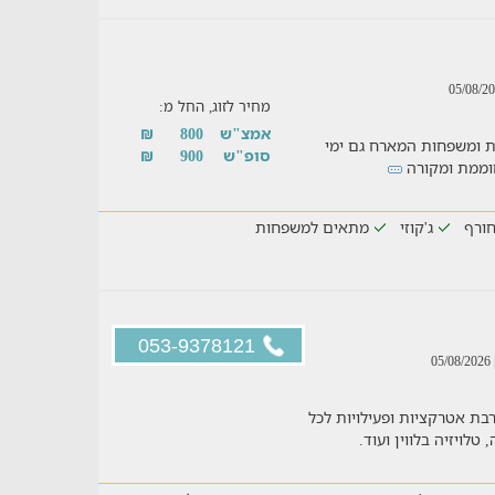
מחיר לזוג, החל מ:
אמצ"ש
800
₪
ו בעל 3 צימרים לזוגות ומשפחות המארח גם ימי
סופ"ש
900
₪
 חוממת ומקורה
ורף
ג'קוזי
מתאים למשפחות
053-9378121
| 05/0
ת אטרקציות ופעילויות לכל
לויזיה בלווין ועוד.