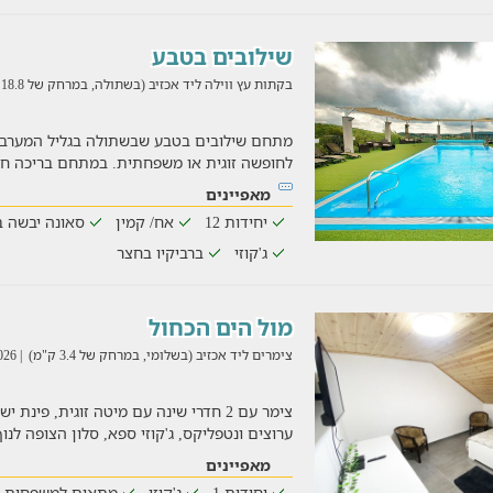
שילובים בטבע
בקתות עץ ווילה ליד אכזיב (בשתולה, במרחק של 18.8 ק"מ)
מתחם שילובים בטבע שבשתולה בגליל המערב
לחופשה זוגית או משפחתית. במתחם בריכה חיצ
מאפיינים
יחידות 12
אח/ קמין
סאונה יבשה 
ג'קוזי
ברביקיו בחצר
מול הים הכחול
צימרים ליד אכזיב (בשלומי, במרחק של 3.4 ק"מ)
| 03/08/2026
צימר עם 2 חדרי שינה עם מיטה זוגית, פינת
ערוצים ונטפליקס, ג'קוזי ספא, סלון הצופה לנוף 
מאפיינים
יחידות 1
ג'קוזי
מתאים למשפחות