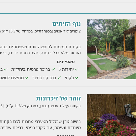
נוף הזיתים
צימרים ליד אכזיב (בכפר ג'וליס, במרחק של 15.5 ק"מ)
בקתות חמימות לחופשה זוגית משפחתית בסטייל 
ואבזור מלא בכל בקתה, חצר רחבת ידיים, בריכ
מאפיינים
יחידות 5
בריכה פרטית ביחידות
בר
ג'קוזי
ברביקיו בחצר
מתאים למשפ
זוהר של זיכרונות
בקתות עץ ליד אכזיב (בגורן, במרחק של 11.8 ק"מ)
| 03/08/2026
בישוב גורן שבגליל המערבי מחכות לכם בקתות 
מיוחדת ונעימה, עם ג'קוזי פנימי, בריכת שחייה