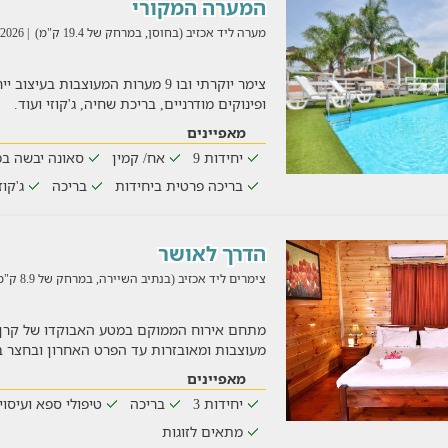
המערה המקורי
מערה ליד אכזיב (בחוסן, במרחק של 19.4 ק"מ)
| 04/08/2026
צימר יוקרתי ובו 9 מערות המעוצבות ב
ופינוקים מודרניים, בריכת שחיה, ג'קוזי ועוד.
מאפיינים
יחידות 9
אח/ קמין
סאונה יבשה ב
בריכה פרטית ביחידות
בריכה
ג'קוז
הדרך לאושר
צימרים ליד אכזיב (בנתיב השיירה, במרחק של 8.9 ק"מ)
מתחם אירוח הממוקם במטע האבוקדו של קרן 
מעוצבות ומאובזרות עד הפרט האחרון ובחצר ב
מאפיינים
יחידות 3
בריכה
טיפולי ספא ועיסוי
מתאים לזוגות