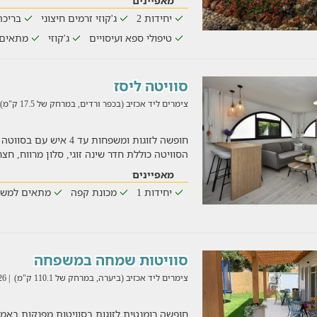
מאפיינים
יחידות 2
ג'קוזי זרמים חיצוני
בריכה
טיפולי ספא ועיסויים
ג'קוזי
מתאים
סוויטה ליסז
צימרים ליד אכזיב (בכפר ורדים, במרחק של 17.5 ק"מ)
חופשה לזוגות ומשפחות עד 4
הסוויטה כוללת חדר שינה זוגי, סלון מרווח, ח
מאפיינים
יחידות 1
מכונת קפה
מתאים למשפ
סוויטות שמחה במשפחה
צימרים ליד אכזיב (ביערה, במרחק של 110.1 ק"מ)
| 04/08/2026
חופשה רומנטית לזוגות בסוויטות מפנקות באמצ