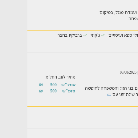
 ועמדת מנגל, במיקום
שפחה.
לי ספא ועיסויים
ג'קוזי
ברביקיו בחצר
| 03/08/
מחיר לזוג, החל מ:
אמצ"ש
500
₪
ם בני הזוג והמשפחה לחופשה
סופ"ש
500
₪
 שינה זוגי עם