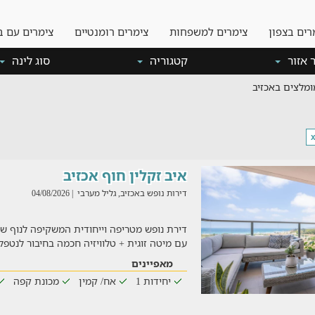
רים בצפון
צימרים למשפחות
צימרים רומנטיים
צימרים עם ב
 אזור
קטגוריה
סוג לינה
ומלצים באכזיב
איב זקלין חוף אכזיב
דירות נופש באכזיב, גליל מערבי
| 04/08/2026
עם מיטה זוגית + טלוויזיה חכמה בחיבור לנטפל
מאפיינים
יחידות 1
אח/ קמין
מכונת קפה