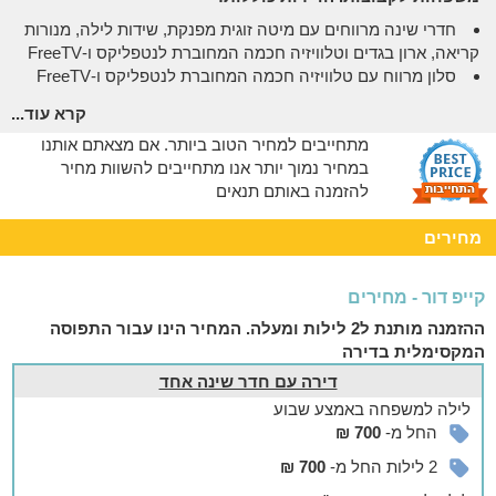
חדרי שינה מרווחים עם מיטה זוגית מפנקת, שידות לילה, מנורות
קריאה, ארון בגדים וטלוויזיה חכמה המחוברת לנטפליקס ו-FreeTV
סלון מרווח עם טלוויזיה חכמה המחוברת לנטפליקס ו-FreeTV
וספה נוחה המובילה אל מרפסת עם נוף עוצר נשימה של הסביבה
קרא עוד...
מטבח גדול ומאובזר בו תמצאו פינת קפה עם מכונת אספרסו,
מתחייבים למחיר הטוב ביותר. אם מצאתם אותנו
מקרר, מיקרוגל, תנור, כיריים אינדוקציה, כלי מטבח ומדיח כלים
במחיר נמוך יותר אנו מתחייבים להשוות מחיר
חדרי רחצה מאובזרים עם שירותים, מקלחון/אמבטיה, מגבות
להזמנה באותם תנאים
וסבונים
שולחן פינת אוכל מרווח
מחירים
בחלק מהדירות תמצאו גם חדר משרד ממנו תוכלו לעבוד
אפשר להזמין
קייפ דור - מחירים
בתיאום מראש ובתוספת תשלום:
ההזמנה מותנת ל2 לילות ומעלה. המחיר הינו עבור התפוסה
שימוש במכונת הכביסה והמייבש הנמצאים בלובי המתחם
המקסימלית בדירה
בלינה של 5 ימים ומעלה - ניתן להוסיף גם מכונת כביסה ומייבש
דירה עם חדר שינה אחד
לדירה
לילה
למשפחה
באמצע שבוע
הזמנת ארוחות בוקר עשירות מבית הקפה הסמוך (השירות זמין
החל מ-
700 ₪
באמצ"ש בלבד, ימים א'-ה')
2 לילות החל מ-
700 ₪
עוד במתחם