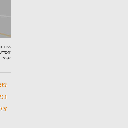
עמוד פר
והמידע
העסק ו
שא
נפו
צלי