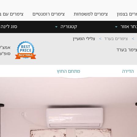
רים בצפון
צימרים למשפחות
צימרים רומנטיים
צימרים עם ב
חר אזור
קטגוריה
סוג לינה
צימרים בערד
צלילי המעיין
אמצ"ש: -800
צימר בערד
סופ"ש: -1000
הדירה
מתחם החוץ