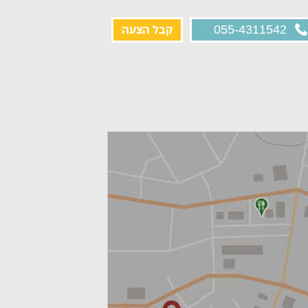
קבל הצעה
055-4311542