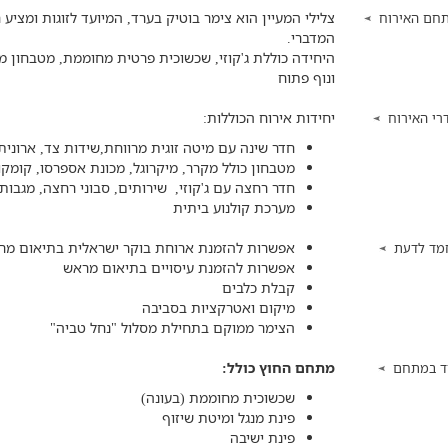
צלילי המעיין הוא צימר בוטיק בערד, המיועד לזוגות ומציע ח
חם האירוח
המדברי.
היחידה כוללת ג'קוזי, שכשוכית פרטית מחוממת, מטבחון
ונוף פתוח
יחידות אירוח הכוללות:
רי האירוח
חדר שינה עם מיטה זוגית מרווחת,שידות צד, ארונית,
מטבחון כולל מקרר, מיקרוגל, מכונת אספרסו, קומקום
חדר רחצה עם ג'קוזי, שירותים, סבוני רחצה, מגבות 
מערכת קולנוע ביתית
אפשרות להזמנת ארוחת בוקר ישראלית בתיאום מר
מד לדעת
אפשרות להזמנת עיסויים בתיאום מראש
קבלת כלבים
מיקום ואטרקציות בסביבה​
הצימר ממוקם בתחילת מסלול "נחל טביה"
מתחם החוץ כולל:
ד במתחם
שכשוכית מחוממת (בעונה)
פינת מנגל ומיטת שיזוף
פינת ישיבה