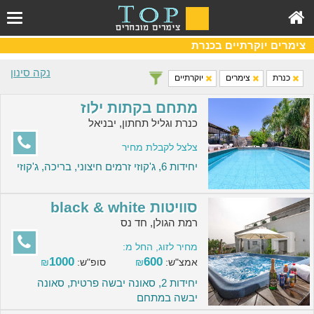
צימרים יוקרתיים בכנרת
נקה סינון
כנרת
צימרים
יוקרתיים
מתחם בקתות ילוז
כנרת וגליל תחתון, יבניאל
צלצל לקבלת מחיר
יחידות 6, ג'קוזי זרמים חיצוני, בריכה, ג'קוזי
סוויטות black & white
רמת הגולן, חד נס
מחיר לזוג, החל מ:
1000
600
אמצ"ש:
₪
סופ"ש:
₪
יחידות 2, סאונה יבשה פרטית, סאונה
יבשה במתחם