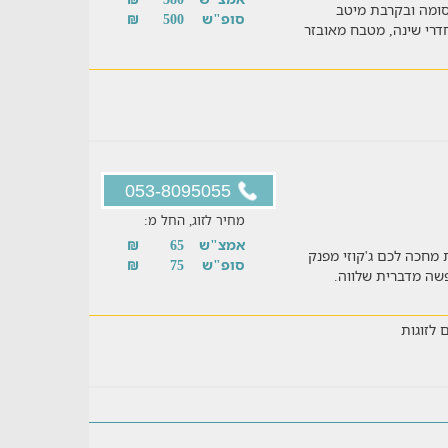
סומה ובקרבת מיטב
סופ"ש
500
₪
רקציות של המדבר. צימר בשיטה מציע 2 חדרי שינה, מטבח מאובזר
053-8095055
מחיר לזוג, החל מ:
אמצ"ש
65
₪
 מחכה לכם ג'קוזי מפנק
סופ"ש
75
₪
שה מדברית שלווה.
 לזוגות