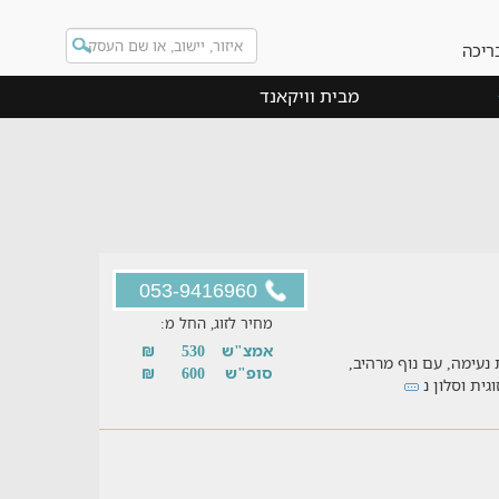
ריכה
מבית וויקאנד
053-9416960
מחיר לזוג, החל מ:
אמצ"ש
530
₪
 נעימה, עם נוף מרהיב,
סופ"ש
600
₪