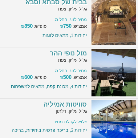
בבית של סבתא וסבא
גליל עליון, צפת
מחיר לזוג, החל מ:
850
750
אמצ"ש:
₪
סופ"ש:
₪
יחידות 1, מתאים לזוגות
מול נופי ההר
גליל עליון, צפת
מחיר לזוג, החל מ:
600
500
אמצ"ש:
₪
סופ"ש:
₪
יחידות 4, מכונת קפה, מתאים למשפחות
סוויטות אמיליה
גליל עליון, דלתון
צלצל לקבלת מחיר
יחידות 3, בריכה פרטית ביחידות, בריכה