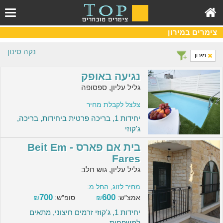
צימרים במירון
נקה סינון
מירון
נגיעה באופק
גליל עליון, ספסופה
צלצל לקבלת מחיר
יחידות 1, בריכה פרטית ביחידות, בריכה,
ג'קוזי
בית אם פארס - Beit Em
Fares
גליל עליון, גוש חלב
מחיר לזוג, החל מ:
700
600
אמצ"ש:
₪
סופ"ש:
₪
יחידות 1, ג'קוזי זרמים חיצוני, מתאים
למשפחות