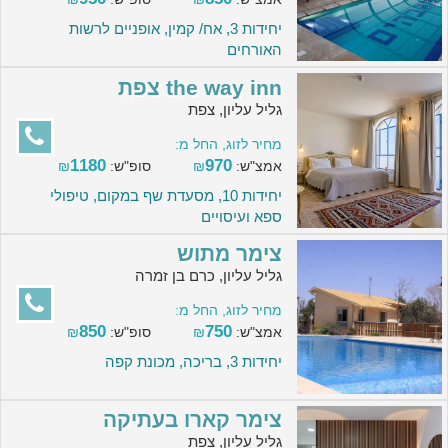
יחידות 3, אח/ קמין, אופניים לרשות
האורחים
the way inn צפת
גליל עליון, צפת
מחיר לזוג, החל מ:
1180
970
אמצ"ש:
₪
סופ"ש:
₪
יחידות 10, מסעדת שף במקום, טיפולי
ספא ועיסויים
צימר מתוש
גליל עליון, כרם בן זמרה
מחיר לזוג, החל מ:
850
750
אמצ"ש:
₪
סופ"ש:
₪
יחידות 3, בריכה, מכונת קפה
צימר קארו בעתיקה
גליל עליון, צפת