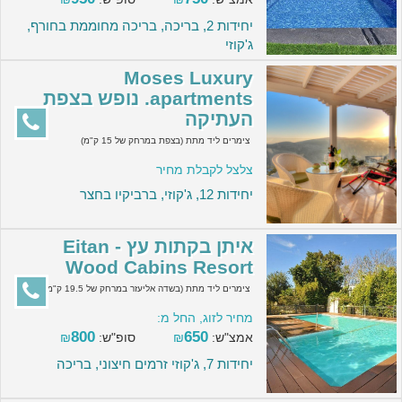
יחידות 2, בריכה, בריכה מחוממת בחורף,
ג'קוזי
Moses Luxury
apartments. נופש בצפת
העתיקה
צימרים ליד מתת (בצפת במרחק של 15 ק"מ)
צלצל לקבלת מחיר
יחידות 12, ג'קוזי, ברביקיו בחצר
איתן בקתות עץ - Eitan
Wood Cabins Resort
צימרים ליד מתת (בשדה אליעזר במרחק של 19.5 ק"מ)
מחיר לזוג, החל מ:
800
650
אמצ"ש:
₪
סופ"ש:
₪
יחידות 7, ג'קוזי זרמים חיצוני, בריכה