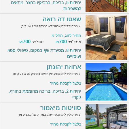
יחידות 5, בריכה, ברביקיו בחצר, מתאים
למשפחות
שאטו דה רואה
צימרים ליד לימן (במעיליא במרחק של 14.4 ק"מ)
מחיר לזוג, החל מ:
700
700
אמצ"ש:
₪
סופ"ש:
₪
יחידות 8, מסעדת שף במקום, טיפולי ספא
ועיסויים
אחוזת יהונתן
צימרים ליד לימן (בפקיעין חדשה במרחק של 71.4 ק"מ)
צלצל לקבלת מחיר
יחידות 2, בריכה, בריכה מחוממת בחורף,
ג'קוזי
סוויטות מיאמור
צימרים ליד לימן (בעין יעקב במרחק של 12.3 ק"מ)
צלצל לקבלת מחיר