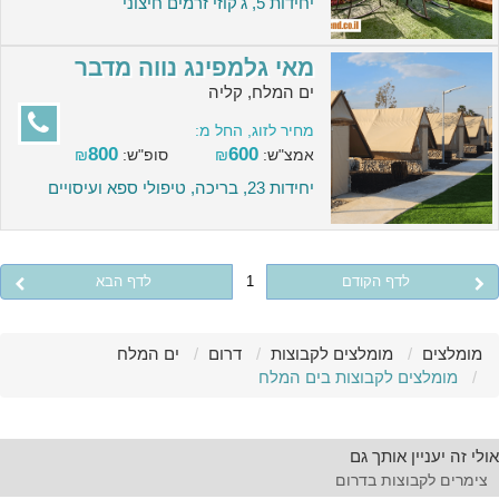
יחידות 5, ג'קוזי זרמים חיצוני
מאי גלמפינג נווה מדבר
ים המלח, קליה
מחיר לזוג, החל מ:
800
600
אמצ"ש:
₪
סופ"ש:
₪
יחידות 23, בריכה, טיפולי ספא ועיסויים
לדף הקודם
1
לדף הבא
מומלצים
מומלצים לקבוצות
דרום
ים המלח
מומלצים לקבוצות בים המלח
אולי זה יעניין אותך גם
צימרים לקבוצות בדרום