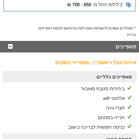
2 לילות החל מ-
650 - 700 ₪
בסביבה
בריכת היישוב פתוחה לאורחי הצימר ללא תשלום, , גינות משחקים,
לטיולי אופניים יוגורטיה. בסביבה מסעדות, מסלולי טיול לכל
המשפחה ו למטיבי לכת ולחובבי האקסטרים טיולי ג'יפים באזור.
* המחירים עשויים להשתנות מעת לעת ובהתאם לכמות האורחים
ט.ל.ח.
מאפיינים
אירוח אצל ויינשטיין - מאפייני המקום
מאפיינים כלליים
ביחידות מטבח מאובזר
אלחוטי wifi
חצר/ גינה
חנייה במתחם
כניסה חופשית לבריכה בישוב