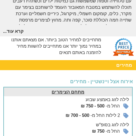
עם טלוויזיה וספות שמשמשות גם כמיטות ילדים וכשתהיו רעבים
תוכלו להשתמש במטבח המאובזר העומד לרשותכם בצימר עם
מקרר, כלים, קומקום חשמלי, מיקרוגל, כיריים חשמליים וערכת
שתייה חמה הכוללת סוכר, קפה ותה. מחוץ לצימרים מרפסת
משותפת גדולה בה תוכלו להכין ארוחות עם עמדות המנגל ולהתרווח
קרא עוד...
בנחת בפינות ישיבה.
מתחייבים למחיר הטוב ביותר. אם מצאתם אותנו
אצלנו בחצר
במחיר נמוך יותר אנו מתחייבים להשוות מחיר
להזמנה באותם תנאים
מרפסת מרווחת עם עמדות מנגל ופינות
ישיבה
מחירים
ביציאה מהצימר מרפסת מרווחת המשותפת ל-3 מהצימרים.
במרפסת 2 עמדות מנגל, שולחנות גדולים, כסאות נדנדה, מאוורר
אירוח אצל ויינשטיין - מחירים
תקרה ומקומות ישיבה להנתאכם. בסמוך קיים מגרש כדורסל בו
תוכלו לשחק. במתחם החצר תוכלו לסייר ולקנות ביקב משפחתי
מתחם הצימרים
ובחנות המתנות.
לילה
לזוג
באמצע שבוע
החל מ-
500 - 750 ₪
אפשר להזמין
2 לילות החל מ-
500 - 700 ₪
אורחי אירוח אצל ווינשטן יוכלו להזמין סיור חקלאי הכולל ביקור ביקב
והסברים על המושב והגידולים שבו. הסיור נעשה ברכבים פרטיים
לילה
לזוג
בסופ”ש
וכמו כן כרוך בתשלום והזמנה מראש.
החל מ-
750 ₪