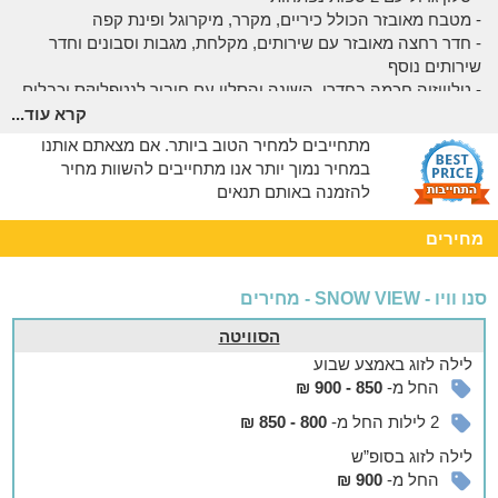
- מטבח מאובזר הכולל כיריים, מקרר, מיקרוגל ופינת קפה
- חדר רחצה מאובזר עם שירותים, מקלחת, מגבות וסבונים וחדר
שירותים נוסף
- טלוויזיה חכמה בחדרי השינה והסלון עם חיבור לנטפליקס וכבלים
עם חבילת ספורט וחבילות נוספות
קרא עוד...
- מרפסת נוף עם ג'קוזי ספא גדול ומכשירי הליכון וקרוס
מתחייבים למחיר הטוב ביותר. אם מצאתם אותנו
במחיר נמוך יותר אנו מתחייבים להשוות מחיר
אצלנו בחצר
להזמנה באותם תנאים
מרפסת הסוויטה פונה אל הנוף של העיר מג'דל שמס והר החרמון.
במרפסת ניתן להתרווח בנעימים בפינת הישיבה הנוחה ולהביט אל
מחירים
הנוף הפתוח.
אפשר להזמין
סנו וויו - SNOW VIEW - מחירים
ניתן להוסיף מזרנים בתיאום מראש, בנוסף ניתן להזמין ארוחת בוקר
הסוויטה
בתיאום מראש
לילה
לזוג
באמצע שבוע
החל מ-
850 - 900 ₪
בסביבה
2 לילות החל מ-
800 - 850 ₪
במרחק קצר מהמקום תוכלו לבקר בקטיף עצמי עונתי של דובדבנים,
תפוחים, סיור במדרחוב מג'דל שמס, מסעדות, ברים, חנויות
לילה
לזוג
בסופ”ש
הממתקים, אתר החרמון, בניאס, ברכת רם ועוד, טיולי טרקטורונים
החל מ-
900 ₪