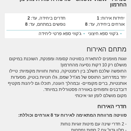
החרמון
יחידות אירוח:
1
חדרים ביחידה, עד:
2
אורחים ביחידה, עד:
8
נופשים במתחם, עד:
8
•
ג'קוזי ספא חיצוני
•
ג'קוזי ספא פרטי ליחידה
מתחם האירוח
זוגות מוזמנים להתארח בסוויטה קסומה ומפנקת, השוכנת במיקום
מושלם רק 10 דקות נסיעה מהחרמון!
החופשה שלכם תשלב בין רומנטיקה, נוחות וחוויות מקומיות: טיילו
יחד במדרחוב התוסס של מג'דל שמס, גלו חנויות בוטיק, מסעדות
אותנטיות, ברים מקומיים- ובמהלך העונה, תוכלו גם ליהנות מקטיף
דובדבנים ותפוחים באווירה פסטורלית במיוחד.
מקום מושלם לזמן זוגי איכותי
חדרי האירוח
סוויטה מרווחת המתאימה לאירוח עד 8 אורחים וכוללת:
- 2 חדרי שינה עם מיטות זוגיות נוחות
- סלון גדול עם 2 ספות נפתחות