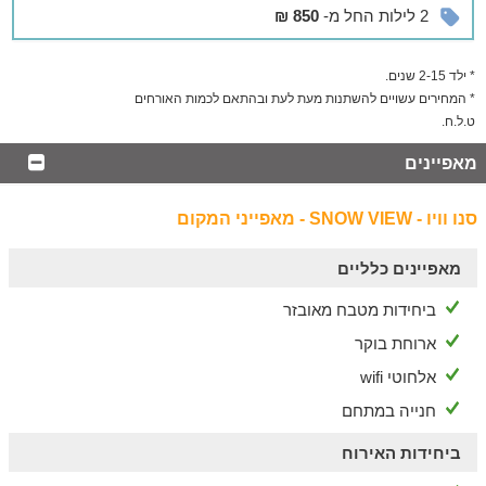
וג'יפים, רכיבה על סוסים, רכיבה על אופניים ועוד.
2 לילות החל מ-
850 ₪
* ילד 2-15 שנים.
* המחירים עשויים להשתנות מעת לעת ובהתאם לכמות האורחים
ט.ל.ח.
מאפיינים
סנו וויו - SNOW VIEW - מאפייני המקום
מאפיינים כלליים
ביחידות מטבח מאובזר
ארוחת בוקר
אלחוטי wifi
חנייה במתחם
ביחידות האירוח