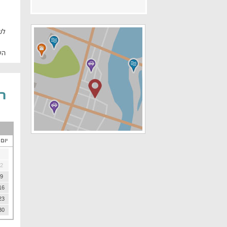
לש
הע
רוז 
יום
2
9
16
23
30