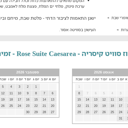
המקום מתאים להתארגנות כלות וכולל חבילה עם מגש
ערכת פינוק, מלחי ים המלח, פצצת מלח לאמבט, שמנ
ישנן התאמות לציבור הדתי - פלטת שבת, מיחם ובית
ומרי שבת
העישון בסוויטה אסור.
רות
סוויט קיסריה - Rose Suite Caesarea - זמינות חדרים
אוגוסט 2026
ספטמבר 2026
 א
יום ב
יום ג
יום ד
יום ה
יום ו
שבת
יום א
יום ב
יום ג
יום ד
יום ה
יום ו
שבת
5
4
3
2
1
1
12
11
10
9
8
7
6
8
7
6
5
4
3
19
18
17
16
15
14
13
15
14
13
12
11
10
26
25
24
23
22
21
20
22
21
20
19
18
17
30
29
28
27
29
28
27
26
25
24
31