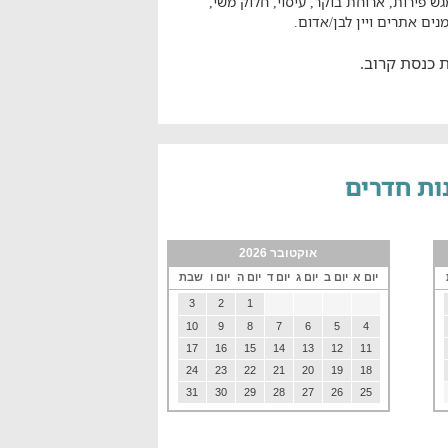
 פירות, ארוחת בוקר, עיסוי, חלוק משי,
ים אתרים ויין לבן/אדום.
 כנסת קרוב.
אוקטובר 2026
יום א
יום ב
יום ג
יום ד
יום ה
יום ו
שבת
3
2
1
10
9
8
7
6
5
4
17
16
15
14
13
12
11
24
23
22
21
20
19
18
31
30
29
28
27
26
25