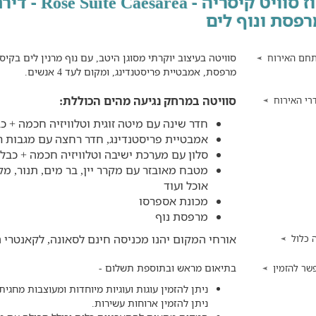
רוז סוויט קיסר
רפסת ונוף לים
סוויטה בעיצוב יוקרתי מסוגן היטב, עם נוף מרנין לים בקיס
חם האירוח
מרפסת, אמבטיית פריסטנדינג, ומקום לעד 4 אנשים.
סוויטה במרחק נגיעה מהים הכוללת:
רי האירוח
חדר שינה עם מיטה זוגית וטלוויזיה חכמה + כב
אמבטיית פריסטנדינג, חדר רחצה עם מגבות ר
סלון עם מערכת ישיבה וטלוויזיה חכמה + כבל
מטבח מאובזר עם מקרר יין, בר מים,
תנור, מק
אוכל ועוד
מכונת אספרסו
מרפסת נוף
אורחי המקום יהנו מכניסה חינם לסאונה, לקאנטרי ה
 כלול
בתיאום מראש ובתוספת תשלום -
שר להזמין
ניתן להזמין עוגות ועוגיות מיוחדות ומעוצבות מחג
ניתן להזמין ארוחות עשירות.