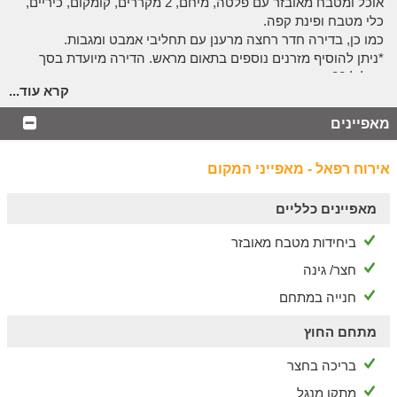
אוכל ומטבח מאובזר עם פלטה, מיחם, 2 מקררים, קומקום, כיריים,
כלי מטבח ופינת קפה.
כמו כן, בדירה חדר רחצה מרענן עם תחליבי אמבט ומגבות.
*ניתן להוסיף מזרנים נוספים בתאום מראש. הדירה מיועדת בסך
הכל ל-20 אנשים.
קרא עוד...
אצלנו בחצר
מאפיינים
בריכה, ג'קוזי, ערסלים - השילוב המושלם
לחופשה
אירוח רפאל - מאפייני המקום
אורחי דירת הנופש רפאל יהנו מחצר פרטית נעימה, עם בריכה צוננת
מאפיינים כלליים
הפעילה בעונה הרחצה, האט-טאב מרגיע ומפנק, עמדת bbq
מאובזרת, טרמפולינה לילדים, פינות ישיבה, מיטות שיזוף וערסלים
ביחידות מטבח מאובזר
שלא תרצו לקום מהם!
חצר/ גינה
אפשר להזמין
חנייה במתחם
אל המתחם תוכלו להזמין ערבי אסאדו מפנקים או קייטרינג כשר - כי
אין כמו ארוחה טובה לשדרג את החופשה!
מתחם החוץ
הארוחות כשרות בהשגחת בד"צ בית יוסף.
בריכה בחצר
עוד במתחם
מתקן מנגל