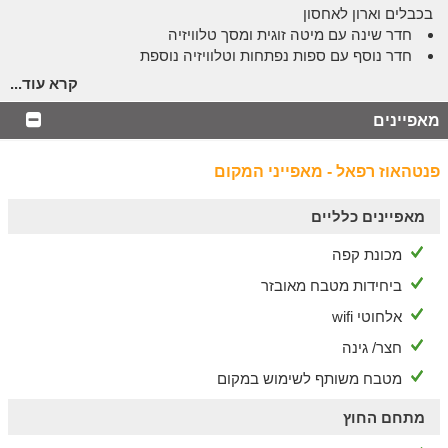
בכבלים וארון לאחסון
חדר שינה עם מיטה זוגית ומסך טלוויזיה
חדר נוסף עם ספות נפתחות וטלוויזיה נוספת
חדר רחצה עם מקלחון ומגבות
קרא עוד...
מערכת ישיבה סלונית (נפתחת ל-2 מקומות שינה נוספים) מול
מסך צפייה ענק
מאפיינים
פינת אוכל מרווחת
מטבח חדיש עם מקרר, תנור, כיריים, מיקרוגל, קומקום, מכונת
פנטהאוז רפאל - מאפייני המקום
אספרסו, כלי מטבח ופינת קפה
בדירה חיבור לאינטרנט אלחוטי ומחסן לעגלות בקומת הכניסה.
מאפיינים כלליים
אצלנו בחצר
מכונת קפה
לדירה מרפסת בגודל 35 מ"ר עם פינת אוכל מקורה ל-10 סועדים ונוף
ביחידות מטבח מאובזר
להרי הגלעד.
אלחוטי wifi
לשומרי שבת
חצר/ גינה
אורחינו שומרי המסורת יהנו מל ההתאמות הדרושות לחופשה
בנוחות מקסימלית.
מטבח משותף לשימוש במקום
מיחם ופלטת שבת, מיטה הניתנת להפרדה ובית כנסת במרחק
מתחם החוץ
הליכה קצר מהדירה.
אין להדליק להדליק מנגל בדירה בשבת.