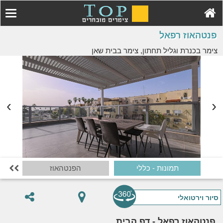
פנטהאוז רפאל
צימר בכנרת וגליל תחתון, צימר בבית שאן
תמונות - כללי
הפנטהאוז

סיור וירטואלי
פנטהאוז רפאל - דף הבית