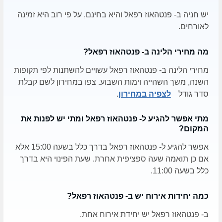
בתקופה הצלבנית והממלוכית ושוחזרו בשנת 2016.
יש חניה ב- פנטהאוז רפאל והיא בחינם, על פי רוב היא זמינה
עוד באזור: מסלולי רכיבה על אופניים, פינת ליטוף וגן חי לילדים,
לאורחים.
סדנאות מגוונות לכל גיל, טיולי טרקטורונים לחובבי האקסטרים,
תצפיות מרהיבות ועוד.
מה מחירי הלינה ב- פנטהאוז רפאל?
מחירי הלינה ב- פנטהאוז רפאל עשויים להשתנות לפי תקופות
השנה, משך השהייה וימות השבוע. צפו במחירון לשם קבלת
סדר גודל
לצפיה במחירון
.
מתי אפשר להגיע ל- פנטהאוז רפאל ומתי יש לפנות את
המקום?
אפשר להגיע ל- פנטהאוז רפאל בדרך כלל בשעה 15:00 אלא
אם כן תואמה שעה ספציפית אחרת. שעת הפינוי היא בדרך
כלל בשעה 11:00.
כמה יחידות אירוח יש ב- פנטהאוז רפאל?
ב- פנטהאוז רפאל יש יחידת אירוח אחת.